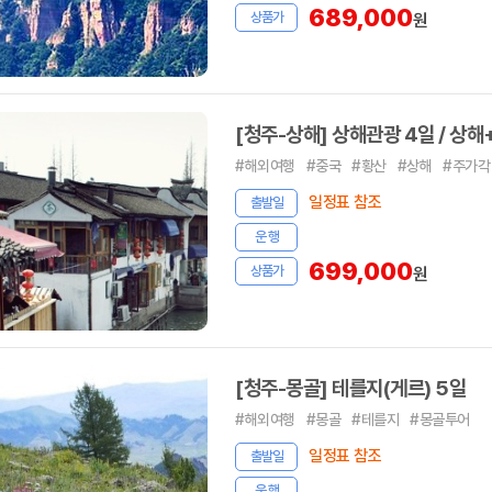
689,000
상품가
원
[청주-상해] 상해관광 4일 / 상해
#해외여행
#중국
#황산
#상해
#주가각
일정표 참조
출발일
운 행
699,000
상품가
원
[청주-몽골] 테를지(게르) 5일
#해외여행
#몽골
#테를지
#몽골투어
일정표 참조
출발일
운 행