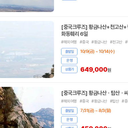
[중국크루즈] 황금나산+천고산+
화동훼리 6일
#해외여행
#중국
#황금나산
#천고산
10/9(금) ~ 10/14(수)
출발일
운 행
649,000
상품가
원
[중국크루즈] 황금나산ㆍ탑산ㆍ씨푸
#해외여행
#중국
#황금나산
#탑산
#중
7/31(금) ~ 8/3(월)
출발일
운 행