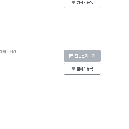
찜하기등록
#해외트레킹
출발날짜보기
찜하기등록