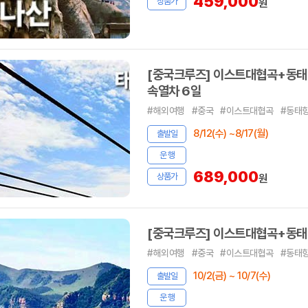
459,000
상품가
원
[중국크루즈] 이스트대협곡+동태
속열차 6일
#해외여행
#중국
#이스트대협곡
#동태
8/12(수) ~8/17(월)
출발일
운 행
689,000
상품가
원
[중국크루즈] 이스트대협곡+동태
#해외여행
#중국
#이스트대협곡
#동태
10/2(금) ~ 10/7(수)
출발일
운 행