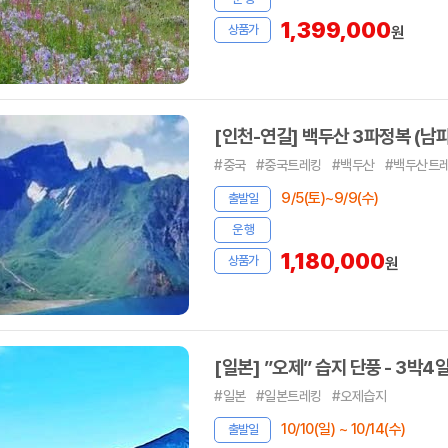
1,399,000
상품가
원
[인천-연길] 백두산 3파정복 (남
#중국
#중국트레킹
#백두산
#백두산트
9/5(토)~9/9(수)
출발일
운 행
1,180,000
상품가
원
[일본] ”오제” 습지 단풍 - 3박4
#일본
#일본트레킹
#오제습지
10/10(일) ~ 10/14(수)
출발일