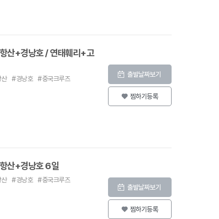
항산+경낭호 / 연태훼리+고
출발날짜보기
항산
#경낭호
#중국크루즈
찜하기등록
항산+경낭호 6일
항산
#경낭호
#중국크루즈
출발날짜보기
찜하기등록