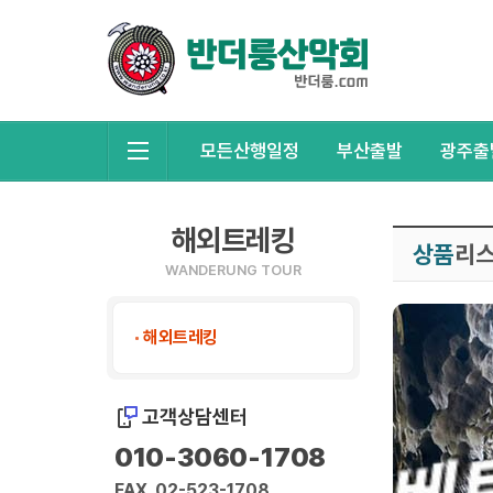
모든산행일정
부산출발
광주출
해외트레킹
상품
리
WANDERUNG TOUR
해외트레킹
고객상담센터
010-3060-1708
FAX. 02-523-1708