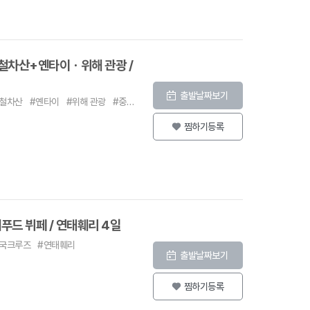
철차산+옌타이ㆍ위해 관광 /
출발날짜보기
#철차산
#옌타이
#위해 관광
#중국크루즈
#화동훼리
찜하기등록
드 뷔페 / 연태훼리 4일
국크루즈
#연태훼리
출발날짜보기
찜하기등록