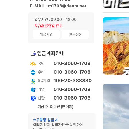
E-MAIL : m1708@daum.net
· 업무시간 : 09:00 ~ 18:00
· 토/일/공휴일 휴무
입금확인
환불신청
입금계좌안내
010-3060-1708
국민
010-3060-1708
우리
100-20-388830
SC제일
010-3060-1708
기업
010-3060-1708
신한
예금주 : 최봉선 (반더룽)
※무통장 입금 시
예약자명과 입금자명을 동일하게