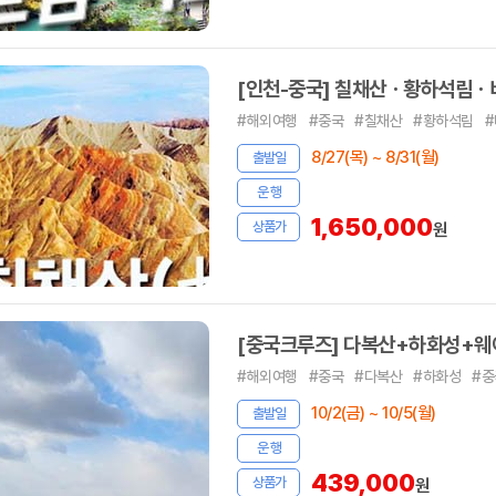
[인천-중국] 칠채산ㆍ황하석림ㆍ
#해외여행
#중국
#칠채산
#황하석림
8/27(목) ~ 8/31(월)
출발일
운 행
1,650,000
상품가
원
[중국크루즈] 다복산+하화성+웨이
#해외여행
#중국
#다복산
#하화성
#중
10/2(금) ~ 10/5(월)
출발일
운 행
439,000
상품가
원