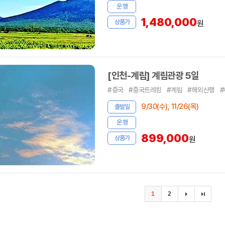
운 행
1,480,000
상품가
원
[인천-계림] 계림관광 5일
#중국
#중국트레킹
#계림
#해외산행
9/30(수), 11/26(목)
출발일
운 행
899,000
상품가
원
1
2