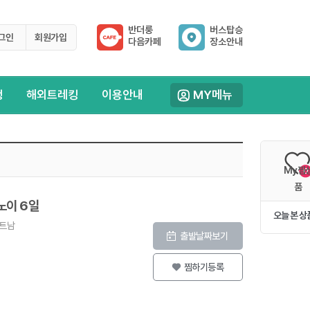
반더룽
버스탑승
그인
회원가입
다음카페
장소안내
행
해외트레킹
이용안내
MY메뉴
My찜
0
품
노이 6일
오늘 본 상
트남
출발날짜보기
찜하기등록