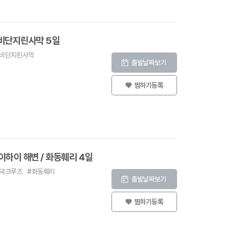
비단지린사막 5일
#비단지린사막
출발날짜보기
찜하기등록
하이 해변 / 화동훼리 4일
국크루즈
#화동훼리
출발날짜보기
찜하기등록