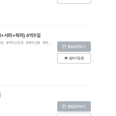
파+서파+북파) 4박5일
레킹
#백두산관광
#해외산행
#해외트레킹
출발날짜보기
찜하기등록
일
출발날짜보기