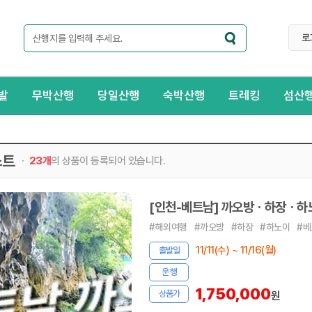
로
발
무박산행
당일산행
숙박산행
트레킹
섬산
스트
23개
의 상품이 등록되어 있습니다.
[인천-베트남] 까오방ㆍ하장ㆍ하
#해외여행
#까오방
#하장
#하노이
#베
11/11(수) ~ 11/16(월)
출발일
운 행
1,750,000
상품가
원