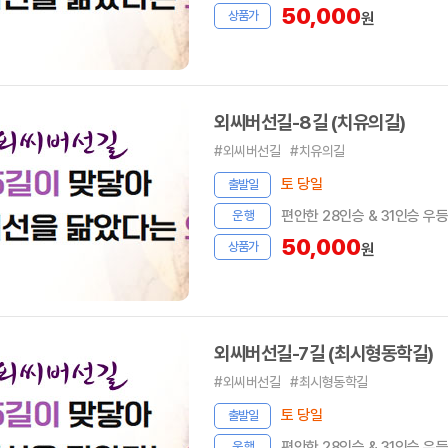
50,000
상품가
원
외씨버선길-8길 (치유의길)
#외씨버선길
#치유의길
토 당일
출발일
편안한 28인승 & 31인승 우
운 행
50,000
상품가
원
외씨버선길-7길 (최시형동학길)
#외씨버선길
#최시형동학길
토 당일
출발일
편안한 28인승 & 31인승 우
운 행