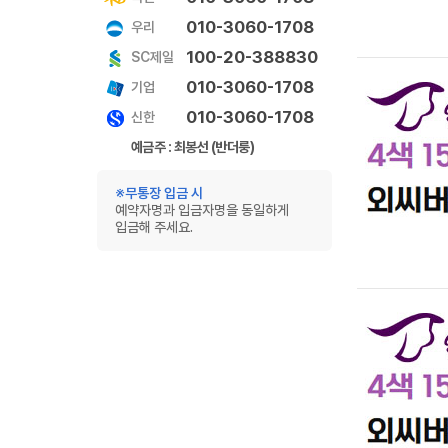
010-3060-1708
우리
100-20-388830
SC제일
010-3060-1708
기업
010-3060-1708
신한
예금주 : 최봉선 (반더룽)
※무통장 입금 시
예약자명과 입금자명을 동일하게
입금해 주세요.