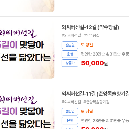
외씨버선길-12길 (약수탕길)
#외씨버선길
#약수탕길
토 당일
출발일
편안한 28인승 & 31인승 우
운 행
50,000
상품가
원
외씨버선길-11길 (춘양목솔향기길
#외씨버선길
#춘양목솔향기길
토 당일
출발일
편안한 28인승 & 31인승 우
운 행