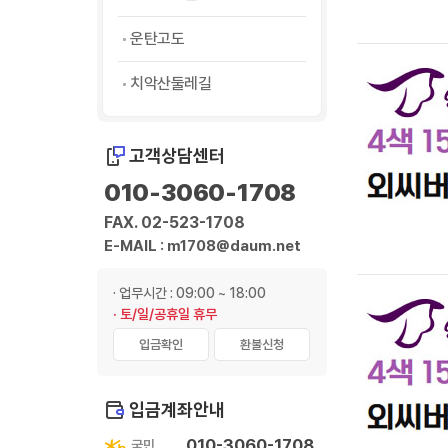
운탄고도
치악산둘레길
고객상담센터
010-3060-1708
FAX. 02-523-1708
E-MAIL : m1708@daum.net
· 업무시간 : 09:00 ~ 18:00
· 토/일/공휴일 휴무
입금확인
환불신청
입금계좌안내
010-3060-1708
국민