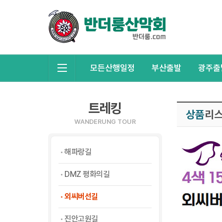
모든산행일정
부산출발
광주출
트레킹
상품
리
WANDERUNG TOUR
해파랑길
DMZ 평화의길
외씨버선길
진안고원길