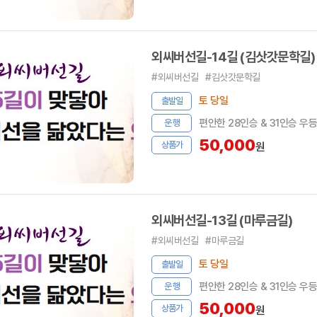
외씨버선길-14길 (김삿갓문학길)
#외씨버선길
#김삿갓문학길
토 당일
출발일
편안한 28인승 & 31인승 우
운 행
50,000
상품가
원
외씨버선길-13길 (마루금길)
#외씨버선길
#마루금길
토 당일
출발일
편안한 28인승 & 31인승 우
운 행
50,000
상품가
원