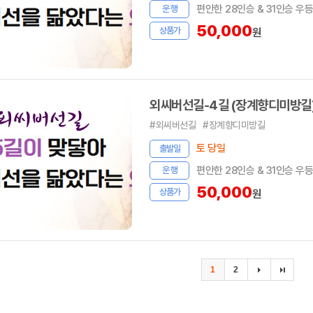
편안한 28인승 & 31인승 우
운 행
50,000
상품가
원
외씨버선길-4길 (장계향디미방길
#외씨버선길
#장계향디미방길
토 당일
출발일
편안한 28인승 & 31인승 우
운 행
50,000
상품가
원
1
2