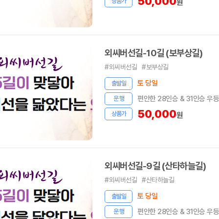
50,000
상품가
원
외씨버선길-10길 (보부상길)
#외씨버선길
#보부상길
토 당일
출발일
편안한 28인승 & 31인승 우
운 행
50,000
상품가
원
외씨버선길-9길 (산타하늘길)
#외씨버선길
#산타하늘길
토 당일
출발일
편안한 28인승 & 31인승 우
운 행