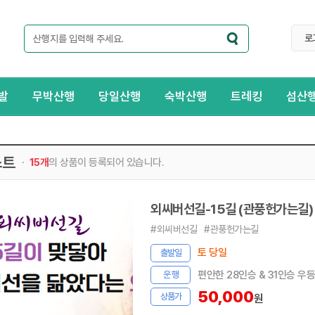
로
발
무박산행
당일산행
숙박산행
트레킹
섬산
스트
15개
의 상품이 등록되어 있습니다.
외씨버선길-15길 (관풍헌가는길)
#외씨버선길
#관풍헌가는길
토 당일
출발일
편안한 28인승 & 31인승 우
운 행
50,000
상품가
원