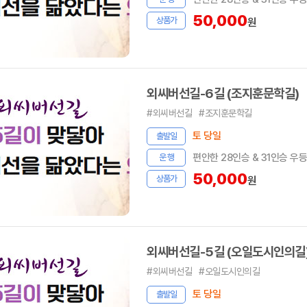
50,000
상품가
원
외씨버선길-6길 (조지훈문학길)
#외씨버선길
#조지훈문학길
토 당일
출발일
편안한 28인승 & 31인승 우
운 행
50,000
상품가
원
외씨버선길-5길 (오일도시인의길
#외씨버선길
#오일도시인의길
토 당일
출발일