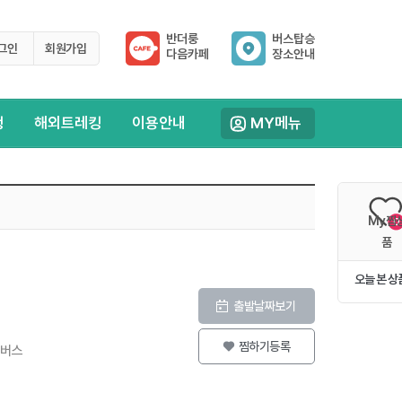
반더룽
버스탑승
그인
회원가입
다음카페
장소안내
행
해외트레킹
이용안내
MY메뉴
My찜
0
품
오늘 본 상
출발날짜보기
찜하기등록
등버스