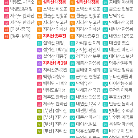
청- 3박4일
선 설악산 공룡능
선 설악산 공룡능
국립공원
백령도 - 1박2
설악산대청봉
설악산대청봉
곰배령 야생화
섬
무
무
당
선(설악동출발)
선(설악동출발)
일
공룡능선 서북능
공룡능선 서북능
백령도&대청
소백산 비로봉
소백산 비로봉
금오산 현월봉
섬
무
무
당
선 백담사
선 백담사
도 - 2박3일
일출
일출
약사암
제주도 한라산
월출산 천황봉
월출산 천황봉
남덕유산
섬
무
무
당
항공 1박2일
일출 국립공원
일출 국립공원
제주도 한라산
지리산 노고단
지리산 노고단
남해금산 국립
섬
무
무
당
항공 당일
운해 일출 반야봉
운해 일출 반야봉
공원
[인천-중국]
지리산 연하선
지리산 연하선
내변산 관음봉
해
무
무
당
뱀사골계곡
뱀사골계곡
칠채산ㆍ황하석림
경 천왕봉
경 천왕봉
내소사
[청주-상해]
지리산종주천
지리산종주천
내연산 12폭포
해
무
무
당
ㆍ비단지린사막 5
상해관광 4일 / 상
왕봉(화대.성중)
왕봉(화대.성중)
소금강전망대
설악산 대청
가리왕산 이끼
대관령 옛길.
일
당
당
당
해+황산 5일
봉.귀때기청봉진
계곡,케이블카(여
금강소나무 숲길
설악산 1박2일
가야산.남산제
대둔산 마천대
숙
당
당
달래.흘림골 강원
행코스)
대청봉.공룡능선
일봉 국립공원
진달래
설악산 대종주
경주남산 보문
대야산.칠보산.
20대명산
숙
당
당
(갈땐 시외버스이
1박3일 대청봉.공
단지
막장봉+장성봉
지리산1박3일
계룡산 관음봉
덕유산원추리
용)
숙
당
당
룡능선 서북능선
숙박종주(성중.화
국립공원
꽃 향적봉 야생화
지리산2박3일
곰배령 야생화
동악산 청류동
숙
당
당
대)
숙박종주(성중,성
계곡. 도림사
백령/대청/소
금오산 현월봉
두타산베틀바
섬
당
당
대)
청- 3박4일
약사암
위.마천루협곡
백령도 - 1박2
남덕유산
마이산능소화
섬
당
당
일
탑사 암마이봉
백령도&대청
남해금산 국립
무건리이끼폭
섬
당
당
도 - 2박3일
공원
포 추암촛대바위
제주도 한라산
내변산 관음봉
무등산(인왕
섬
당
당
항공 1박2일
내소사
봉) 서석대
제주도 한라산
내연산 12폭포
민둥산 돌리네
섬
당
당
항공 당일
소금강전망대
인스타그램 핫플레
[부산] 설악산
대관령 옛길.
방태산 주억봉.
부
당
당
이스
대청봉. 공룡능선
금강소나무 숲길
적가리골
[부산] 지리산
대둔산 마천대
부연동 계곡트
부
당
당
숙박종주(성중.화
진달래
레킹
[부산] 지리산
대야산.칠보
북설악 마산봉,
부
당
당
대)1무1박3일
종주 (화대. 성중)
산.막장봉+장성봉
흘리계곡.물굽이계
[부산] 지리산
덕유산원추리
비수구미 트레
부
당
당
천왕봉코스
곡
천왕봉일출.연하
꽃 향적봉 야생화
킹 오지마을
동악산 청류동
삼악산 팔봉산