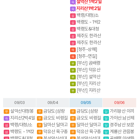
설악산 1박2일
숙
대청봉.공룡능선
지리산1박2일
숙
천왕봉 일출
백령/대청/소
섬
청- 3박4일
백령도 - 1박2
섬
일
백령도&대청
섬
도 - 2박3일
제주도 한라산
섬
항공 1박2일
제주도 한라산
섬
항공 당일
[청주-상해]
해
상해관광 4일 / 상
[청주-연길]
해
해+황산 5일
백두산 서파+북파
[부산] 곰배령
부
3박4일/4박5일
야생화.새벽출발.
[부산] 덕유산
부
야생화의천국
향적봉 야생화
[부산] 설악산
부
대청봉. 공룡능선
[부산] 지리산
부
종주 (화대. 성중)
[부산] 지리산
부
천왕봉코스
천왕봉일출.연하
선경
09/03
09/04
09/05
09/06
설악산대청봉
금당도(삼랑
금당도(삼랑
가리왕산 이끼
무
무
무
당
공룡능선 서북능
산)+금당적벽길.
산)+금당적벽길.
계곡,케이블카(여
지리산2박4일
금오도 비렁길
금오도 비렁길
가야산.남산제
숙
무
무
당
선 백담사
블랙야크섬&산
블랙야크섬&산
행코스)
숙박종주(화대.성
일봉 국립공원
백령/대청/소
달마산 달마고
달마산 달마고
경주남산 보문
섬
무
무
당
중)
청- 3박4일
도길 수국축제
도길 수국축제
단지
백령도 - 1박2
덕유산 육구종
덕유산 육구종
계룡산 관음봉
섬
무
무
당
일
주. 영구종주
주. 영구종주
국립공원
백령도&대청
북설악신선대
북설악신선대
곰배령 야생화
섬
무
무
당