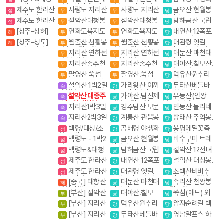
도 - 2박3일
일출(성인대) 내설
일출(성인대) 내설
제주도 한라산
사량도 지리산
사량도 지리산
금오산 현월봉
섬
무
무
당
악 4암자길
악 4암자길
항공 1박2일
약사암
제주도 한라산
설악산대청봉
설악산대청봉
남해금산 국립
섬
무
무
당
항공 당일
공룡능선 서북능
공룡능선 서북능
공원
[청주-상해]
연화도욕지도
연화도욕지도
내연산 12폭포
해
무
무
당
선 백담사
선 백담사
상해관광 4일 / 상
수국축제 섬&산
수국축제 섬&산
소금강전망대
[청주-청도]
월출산 천황봉
월출산 천황봉
대관령 옛길.
해
무
무
당
해+황산 5일
중국 청도관광 3
일출 국립공원
일출 국립공원
금강소나무 숲길
지리산 연하선
지리산 연하선
대둔산 마천대
무
무
당
박4일
경 천왕봉
경 천왕봉
진달래
지리산종주천
지리산종주천
대야산.칠보산.
무
무
당
왕봉(화대.성중)
왕봉(화대.성중)
막장봉+장성봉
팔영산.쑥섬
팔영산.쑥섬
덕유산원추리
무
무
당
다도해일출 쑥섬
다도해일출 쑥섬
꽃 향적봉 야생화
설악산 1박2일
가리왕산 이끼
두타산베틀바
숙
당
당
야생화
야생화
대청봉.공룡능선
계곡,케이블카(여
위.마천루협곡
설악산 대종주
가야산.남산제
무등산(인왕
숙
당
당
(갈땐 시외버스이
행코스)
1박3일 대청봉.공
일봉 국립공원
봉) 서석대
지리산1박3일
경주남산 보문
민둥산 돌리네
용)
숙
당
당
룡능선 서북능선
숙박종주(성중.화
단지
인스타그램 핫플레
지리산2박3일
계룡산 관음봉
방태산 주억봉.
숙
당
당
대)
이스
숙박종주(성중,성
국립공원
적가리골
백령/대청/소
곰배령 야생화
봉평메밀꽃축
섬
당
당
대)
청- 3박4일
제 태기산
백령도 - 1박2
금오산 현월봉
비수구미 트레
섬
당
당
일
약사암
킹 오지마을
백령도&대청
남해금산 국립
설악산 12선녀
섬
당
당
도 - 2박3일
공원
탕계곡
제주도 한라산
내연산 12폭포
설악산 대청봉.
섬
당
당
항공 1박2일
소금강전망대
귀때기청봉진달래.
제주도 한라산
대관령 옛길.
소백산비비추
섬
당
당
흘림골 강원20대
항공 당일
금강소나무 숲길
꽃 비로봉 국망봉
[중국] 태항산
대둔산 마천대
속리산 천왕봉
명산
해
당
당
야생화
핵심여행 4일
진달래
국립공원
[부산] 설악산
대야산.칠보
쑥섬(애도) 외
부
당
당
대청봉. 공룡능선
산.막장봉+장성봉
나로도 봉래산
[부산] 지리산
덕유산원추리
암자순례길 백
부
당
당
숙박종주(성중.화
꽃 향적봉 야생화
담사 영시암 오세
[부산] 지리산
두타산베틀바
영남알프스 하
부
당
당
대)1무1박3일
암 내설악