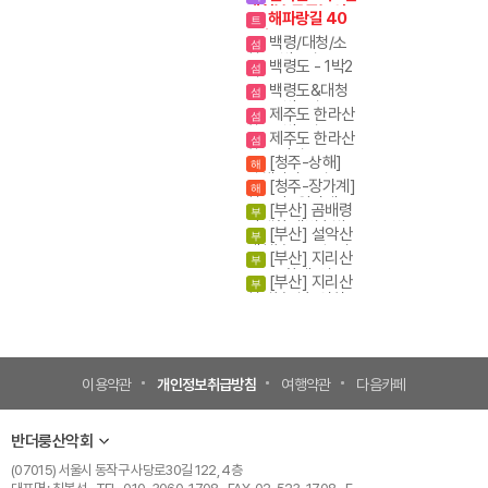
대청봉.공룡능선
해파랑길 40
트
코스
백령/대청/소
섬
청- 3박4일
백령도 - 1박2
섬
일
백령도&대청
섬
도 - 2박3일
제주도 한라산
섬
항공 1박2일
제주도 한라산
섬
항공 당일
[청주-상해]
해
상해관광 4일 / 상
[청주-장가계]
해
해+황산 5일
천문산+원가계
[부산] 곰배령
부
+천문산쇼 3박4
야생화.새벽출발.
[부산] 설악산
일/4박5일
부
야생화의천국
대청봉. 공룡능선
[부산] 지리산
부
종주 (화대. 성중)
[부산] 지리산
부
천왕봉코스
천왕봉일출.연하
선경
이용약관
개인정보취급방침
여행약관
다음카페
반더룽산악회
(07015) 서울시 동작구 사당로30길 122, 4층