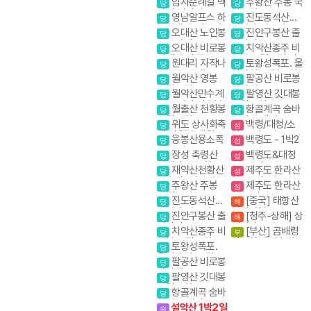
암자순례길 백
주왕산 주봉 국
당
당
스 억새)
담사 영시암 오세
립공원
영남알프스 하
진도동석산...
당
당
암 내설악
늘억새길(신불산
암봉과 암릉의 골
오대산 노인봉
진안구봉산 출
당
당
영축산) 억새축제
산을 매력을 만끽
소금강계곡
렁다리
오대산 비로봉
치악산종주 비
하다
당
당
선재길 강원20대
로봉 국립공원 강
원대리 자작나
토왕성폭포. 울
당
당
명산
원20대명산
무숲 속삭이는 자
산바위. 국립공원
월악산 영봉
팔공산 비로봉
당
당
작나무 숲
스탬프
국립공원
갓바위
월악산만수계
팔영산 깃대봉
당
당
곡 포암산 만수봉
국립공원
월출산 천황봉
항골계곡 숨바
당
당
국립공원
우길 트레킹
위도 상사화축
백령/대청/소
당
섬
제.망월봉.대월습
청- 3박4일
응봉산용소폭
백령도 - 1박2
당
섬
곡
포 온정골
일
장성 축령산
백령도&대청
당
섬
편백나무숲 치유
도 - 2박3일
재약산천황산
제주도 한라산
당
섬
의길
표충사 (영남알프
항공 1박2일
주왕산 주봉
제주도 한라산
당
섬
스 억새)
국립공원
항공 당일
진도동석산...
[중국] 태항산
당
해
암봉과 암릉의 골
핵심여행 4일
진안구봉산 출
[청주-상해] 상
당
해
산을 매력을 만끽
렁다리
해관광 4일 / 상해
치악산종주 비
[부산] 곰배령
하다
당
부
+황산 5일
로봉 국립공원 강
야생화.새벽출발.
토왕성폭포.
당
원20대명산
야생화의천국
울산바위. 국립공
팔공산 비로봉
당
원 스탬프
갓바위
팔영산 깃대봉
당
국립공원
항골계곡 숨바
당
우길 트레킹
설악산 1박2일
숙