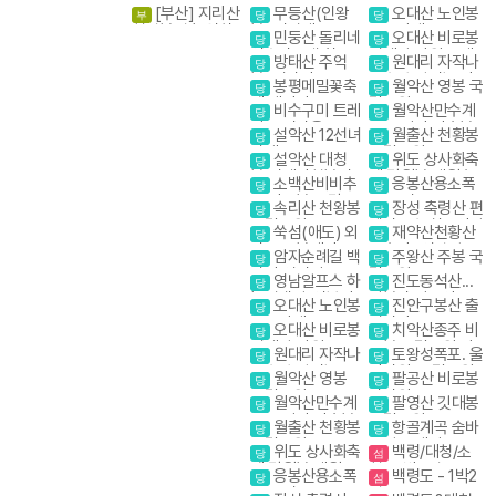
종주 (화대. 성중)
위.마천루협곡
늘억새길(신불산
[부산] 지리산
무등산(인왕
오대산 노인봉
부
당
당
천왕봉코스
영축산) 억새축제
천왕봉일출.연하
봉) 서석대
소금강계곡
민둥산 돌리네
오대산 비로봉
당
당
선경
인스타그램 핫플
선재길 강원20대
방태산 주억
원대리 자작나
당
당
레이스
명산
봉. 적가리골
무숲 속삭이는 자
봉평메밀꽃축
월악산 영봉 국
당
당
작나무 숲
제 태기산
립공원
비수구미 트레
월악산만수계
당
당
킹 오지마을
곡 포암산 만수봉
설악산 12선녀
월출산 천황봉
당
당
탕계곡
국립공원
설악산 대청
위도 상사화축
당
당
봉.귀때기청봉진
제.망월봉.대월습
소백산비비추
응봉산용소폭
당
당
달래.흘림골 강원
곡
꽃 비로봉 국망봉
포 온정골
속리산 천왕봉
장성 축령산 편
20대명산
당
당
야생화
국립공원
백나무숲 치유의길
쑥섬(애도) 외
재약산천황산
당
당
나로도 봉래산
표충사 (영남알프
암자순례길 백
주왕산 주봉 국
당
당
스 억새)
담사 영시암 오세
립공원
영남알프스 하
진도동석산...
당
당
암 내설악
늘억새길(신불산
암봉과 암릉의 골
오대산 노인봉
진안구봉산 출
당
당
영축산) 억새축제
산을 매력을 만끽
소금강계곡
렁다리
오대산 비로봉
치악산종주 비
하다
당
당
선재길 강원20대
로봉 국립공원 강
원대리 자작나
토왕성폭포. 울
당
당
명산
원20대명산
무숲 속삭이는 자
산바위. 국립공원
월악산 영봉
팔공산 비로봉
당
당
작나무 숲
스탬프
국립공원
갓바위
월악산만수계
팔영산 깃대봉
당
당
곡 포암산 만수봉
국립공원
월출산 천황봉
항골계곡 숨바
당
당
국립공원
우길 트레킹
위도 상사화축
백령/대청/소
당
섬
제.망월봉.대월습
청- 3박4일
응봉산용소폭
백령도 - 1박2
당
섬
곡
포 온정골
일