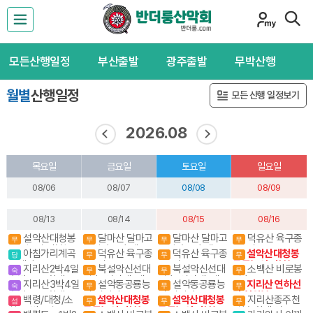
모든산행일정
부산출발
광주출발
무박산행
월별
산행일정
모든 산행 일정보기
2026.08
목요일
금요일
토요일
일요일
08/06
08/07
08/08
08/09
08/13
08/14
08/15
08/16
화
설악산대청봉
달마산 달마고
달마산 달마고
덕유산 육구종
무
무
무
무
공룡능선 서북능
도길 수국축제
도길 수국축제
주. 영구종주
아침가리계곡
덕유산 육구종
덕유산 육구종
설악산대청봉
당
무
무
무
선 백담사
트레킹
주. 영구종주
주. 영구종주
공룡능선 서북능선
지리산2박4일
북설악신선대
북설악신선대
소백산 비로봉
숙
무
무
무
백담사
숙박종주(화대.성
일출(성인대) 내설
일출(성인대) 내설
일출
지리산3박4일
설악동공룡능
설악동공룡능
지리산 연하선
숙
무
무
무
중)
악 4암자길
악 4암자길
숙박종주(화대종
선 설악산 공룡능
선 설악산 공룡능
경 천왕봉
백령/대청/소
설악산대청봉
설악산대청봉
지리산종주천
섬
무
무
무
주)
선(설악동출발)
선(설악동출발)
청- 3박4일
공룡능선 서북능
공룡능선 서북능
왕봉(화대.성중)