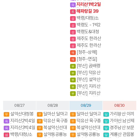
대청봉.공룡능선
지리산1박2일
숙
천왕봉 일출
해파랑길 39
트
코스
백령/대청/소
섬
청- 3박4일
백령도 - 1박2
섬
일
백령도&대청
섬
도 - 2박3일
제주도 한라산
섬
항공 1박2일
제주도 한라산
섬
항공 당일
[청주-상해]
해
상해관광 4일 / 상
[청주-연길]
해
해+황산 5일
백두산 서파+북파
[부산] 곰배령
부
3박4일/4박5일
야생화.새벽출발.
[부산] 덕유산
부
야생화의천국
향적봉 야생화
[부산] 설악산
부
대청봉. 공룡능선
[부산] 지리산
부
종주 (화대. 성중)
[부산] 지리산
부
천왕봉코스
천왕봉일출.연하
선경
08/27
08/28
08/29
08/30
화
설악산대청봉
달마산 달마고
달마산 달마고
가리왕산 이끼
무
무
무
당
공룡능선 서북능
도길 수국축제
도길 수국축제
계곡,케이블카(여
지리산2박4일
덕유산 육구종
덕유산 육구종
가야산.남산제
숙
무
무
당
선 백담사
행코스)
숙박종주(화대.성
주. 영구종주
주. 영구종주
일봉 국립공원
지리산3박4일
북설악신선대
북설악신선대
경주남산 보문
숙
무
무
당
중)
숙박종주(화대종
일출(성인대) 내설
일출(성인대) 내설
단지
백령/대청/소
설악동공룡능
설악동공룡능
계룡산 관음봉
섬
무
무
당
주)
악 4암자길
악 4암자길