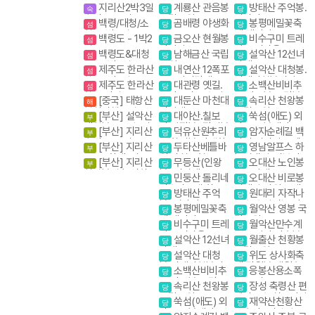
숙박종주(성중.화
단지
인스타그램 핫플레
지리산2박3일
계룡산 관음봉
방태산 주억봉.
숙
당
당
대)
이스
숙박종주(성중,성
국립공원
적가리골
백령/대청/소
곰배령 야생화
봉평메밀꽃축
섬
당
당
대)
청- 3박4일
제 태기산
백령도 - 1박2
금오산 현월봉
비수구미 트레
섬
당
당
일
약사암
킹 오지마을
백령도&대청
남해금산 국립
설악산 12선녀
섬
당
당
도 - 2박3일
공원
탕계곡
제주도 한라산
내연산 12폭포
설악산 대청봉.
섬
당
당
항공 1박2일
소금강전망대
귀때기청봉진달래.
제주도 한라산
대관령 옛길.
소백산비비추
섬
당
당
흘림골 강원20대
항공 당일
금강소나무 숲길
꽃 비로봉 국망봉
[중국] 태항산
대둔산 마천대
속리산 천왕봉
명산
해
당
당
야생화
핵심여행 4일
진달래
국립공원
[부산] 설악산
대야산.칠보
쑥섬(애도) 외
부
당
당
대청봉. 공룡능선
산.막장봉+장성봉
나로도 봉래산
[부산] 지리산
덕유산원추리
암자순례길 백
부
당
당
숙박종주(성중.화
꽃 향적봉 야생화
담사 영시암 오세
[부산] 지리산
두타산베틀바
영남알프스 하
부
당
당
대)1무1박3일
암 내설악
종주 (화대. 성중)
위.마천루협곡
늘억새길(신불산
[부산] 지리산
무등산(인왕
오대산 노인봉
부
당
당
천왕봉코스
영축산) 억새축제
천왕봉일출.연하
봉) 서석대
소금강계곡
민둥산 돌리네
오대산 비로봉
당
당
선경
인스타그램 핫플
선재길 강원20대
방태산 주억
원대리 자작나
당
당
레이스
명산
봉. 적가리골
무숲 속삭이는 자
봉평메밀꽃축
월악산 영봉 국
당
당
작나무 숲
제 태기산
립공원
비수구미 트레
월악산만수계
당
당
킹 오지마을
곡 포암산 만수봉
설악산 12선녀
월출산 천황봉
당
당
탕계곡
국립공원
설악산 대청
위도 상사화축
당
당
봉.귀때기청봉진
제.망월봉.대월습
소백산비비추
응봉산용소폭
당
당
달래.흘림골 강원
곡
꽃 비로봉 국망봉
포 온정골
속리산 천왕봉
장성 축령산 편
20대명산
당
당
야생화
국립공원
백나무숲 치유의길
쑥섬(애도) 외
재약산천황산
당
당
나로도 봉래산
표충사 (영남알프