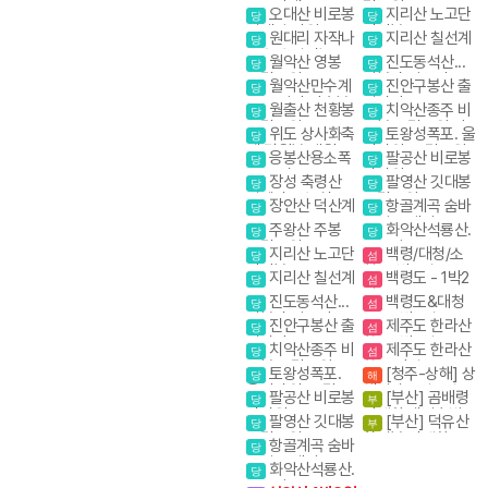
암 내설악
소금강계곡
립공원
오대산 비로봉
지리산 노고단
당
당
선재길 강원20대
반야봉
원대리 자작나
지리산 칠선계
당
당
명산
무숲 속삭이는 자
곡
월악산 영봉
진도동석산...
당
당
작나무 숲
국립공원
암봉과 암릉의 골
월악산만수계
진안구봉산 출
당
당
산을 매력을 만끽
곡 포암산 만수봉
렁다리
월출산 천황봉
치악산종주 비
하다
당
당
국립공원
로봉 국립공원 강
위도 상사화축
토왕성폭포. 울
당
당
원20대명산
제.망월봉.대월습
산바위. 국립공원
응봉산용소폭
팔공산 비로봉
당
당
곡
스탬프
포 온정골
갓바위
장성 축령산
팔영산 깃대봉
당
당
편백나무숲 치유
국립공원
장안산 덕산계
항골계곡 숨바
당
당
의길
곡
우길 트레킹
주왕산 주봉
화악산석룡산.
당
당
국립공원
조무락골
지리산 노고단
백령/대청/소
당
섬
반야봉
청- 3박4일
지리산 칠선계
백령도 - 1박2
당
섬
곡
일
진도동석산...
백령도&대청
당
섬
암봉과 암릉의 골
도 - 2박3일
진안구봉산 출
제주도 한라산
당
섬
산을 매력을 만끽
렁다리
항공 1박2일
치악산종주 비
제주도 한라산
하다
당
섬
로봉 국립공원 강
항공 당일
토왕성폭포.
[청주-상해] 상
당
해
원20대명산
울산바위. 국립공
해관광 4일 / 상해
팔공산 비로봉
[부산] 곰배령
당
부
원 스탬프
+황산 5일
갓바위
야생화.새벽출발.
팔영산 깃대봉
[부산] 덕유산
당
부
야생화의천국
국립공원
향적봉 야생화
항골계곡 숨바
당
우길 트레킹
화악산석룡산.
당
조무락골