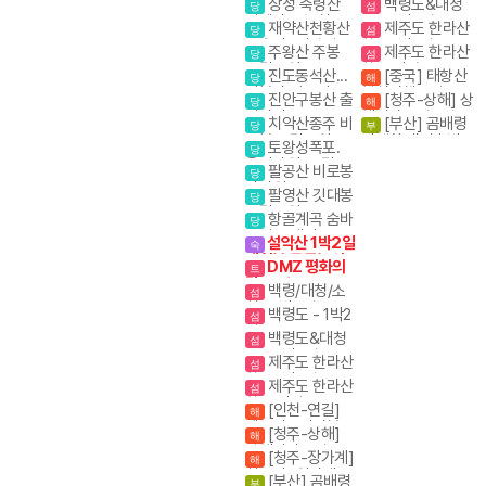
장성 축령산
백령도&대청
당
섬
편백나무숲 치유
도 - 2박3일
재약산천황산
제주도 한라산
당
섬
의길
표충사 (영남알프
항공 1박2일
주왕산 주봉
제주도 한라산
당
섬
스 억새)
국립공원
항공 당일
진도동석산...
[중국] 태항산
당
해
암봉과 암릉의 골
핵심여행 4일
진안구봉산 출
[청주-상해] 상
당
해
산을 매력을 만끽
렁다리
해관광 4일 / 상해
치악산종주 비
[부산] 곰배령
하다
당
부
+황산 5일
로봉 국립공원 강
야생화.새벽출발.
토왕성폭포.
당
원20대명산
야생화의천국
울산바위. 국립공
팔공산 비로봉
당
원 스탬프
갓바위
팔영산 깃대봉
당
국립공원
항골계곡 숨바
당
우길 트레킹
설악산 1박2일
숙
대청봉.공룡능선
DMZ 평화의
트
길 1코스
백령/대청/소
섬
청- 3박4일
백령도 - 1박2
섬
일
백령도&대청
섬
도 - 2박3일
제주도 한라산
섬
항공 1박2일
제주도 한라산
섬
항공 당일
[인천-연길]
해
백두산 3파정복
[청주-상해]
해
(남파+서파+북
상해관광 4일 / 상
[청주-장가계]
파) 4박5일
해
해+황산 5일
천문산+원가계
[부산] 곰배령
부