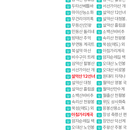
당
당
선경
계곡. 도림사
1일2산 강원20대
두타산베틀바
서산가야산 개
당
당
명산
위.마천루협곡
심사. 문수사 배롱
마이산능소화
설악산 12선녀
당
당
나무
탑사 암마이봉
탕계곡
무건리이끼폭
설악산 대청봉.
당
당
포 추암촛대바위
귀때기청봉진달래.
무등산(인왕
설악산 흘림골
당
당
흘림골 강원20대
봉) 서석대
민둥산 돌리네
소백산비비추
명산
당
당
인스타그램 핫플
꽃 비로봉 국망봉
방태산 주억
속리산 천왕봉
당
당
레이스
야생화
봉. 적가리골
국립공원
부연동 계곡트
쑥섬(애도) 외
당
당
레킹
나로도 봉래산
북설악 마산
아침가리계곡
당
당
봉,흘리계곡.물굽
트레킹
비수구미 트레
암자순례길 백
당
당
이계곡
킹 오지마을
담사 영시암 오세
삼악산 팔봉산
오대산 노인봉
당
당
암 내설악
1일2산 강원20대
소금강계곡
서산가야산 개
오대산 비로봉
당
당
명산
심사. 문수사 배롱
선재길 강원20대
설악산 12선녀
원대리 자작나
당
당
나무
명산
탕계곡
무숲 속삭이는 자
설악산 대청
월악산 영봉 국
당
당
작나무 숲
봉.귀때기청봉진
립공원
설악산 흘림골
월악산만수계
당
당
달래.흘림골 강원
곡 포암산 만수봉
소백산비비추
월출산 천황봉
20대명산
당
당
꽃 비로봉 국망봉
국립공원
속리산 천왕봉
위도 상사화축
당
당
야생화
국립공원
제.망월봉.대월습
쑥섬(애도) 외
응봉산용소폭
당
당
곡
나로도 봉래산
포 온정골
아침가리계곡
장성 축령산 편
당
당
트레킹
백나무숲 치유의길
암자순례길 백
장안산 덕산계
당
당
담사 영시암 오세
곡
오대산 노인봉
주왕산 주봉 국
당
당