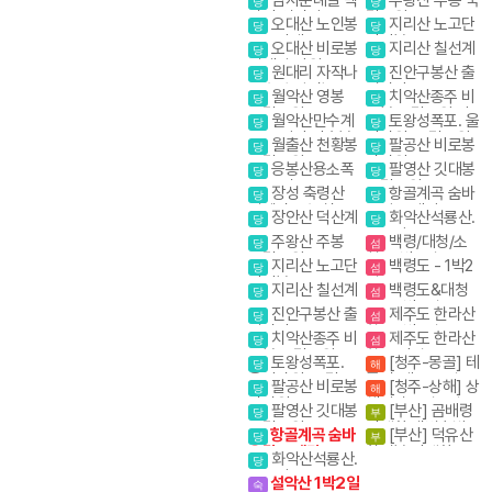
당
당
담사 영시암 오세
립공원
오대산 노인봉
지리산 노고단
당
당
암 내설악
소금강계곡
반야봉
오대산 비로봉
지리산 칠선계
당
당
선재길 강원20대
곡
원대리 자작나
진안구봉산 출
당
당
명산
무숲 속삭이는 자
렁다리
월악산 영봉
치악산종주 비
당
당
작나무 숲
국립공원
로봉 국립공원 강
월악산만수계
토왕성폭포. 울
당
당
원20대명산
곡 포암산 만수봉
산바위. 국립공원
월출산 천황봉
팔공산 비로봉
당
당
스탬프
국립공원
갓바위
응봉산용소폭
팔영산 깃대봉
당
당
포 온정골
국립공원
장성 축령산
항골계곡 숨바
당
당
편백나무숲 치유
우길 트레킹
장안산 덕산계
화악산석룡산.
당
당
의길
곡
조무락골
주왕산 주봉
백령/대청/소
당
섬
국립공원
청- 3박4일
지리산 노고단
백령도 - 1박2
당
섬
반야봉
일
지리산 칠선계
백령도&대청
당
섬
곡
도 - 2박3일
진안구봉산 출
제주도 한라산
당
섬
렁다리
항공 1박2일
치악산종주 비
제주도 한라산
당
섬
로봉 국립공원 강
항공 당일
토왕성폭포.
[청주-몽골] 테
당
해
원20대명산
울산바위. 국립공
를지(게르) 5일
팔공산 비로봉
[청주-상해] 상
당
해
원 스탬프
갓바위
해관광 4일 / 상해
팔영산 깃대봉
[부산] 곰배령
당
부
+황산 5일
국립공원
야생화.새벽출발.
항골계곡 숨바
[부산] 덕유산
당
부
야생화의천국
우길 트레킹
향적봉 야생화
화악산석룡산.
당
조무락골
설악산 1박2일
숙