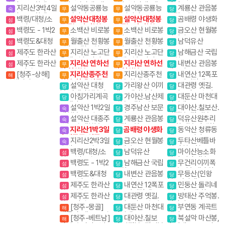
숙박종주(화대.성
일출(성인대) 내설
일출(성인대) 내설
단지
지리산3박4일
설악동공룡능
설악동공룡능
계룡산 관음봉
숙
무
무
당
중)
악 4암자길
악 4암자길
숙박종주(화대종
선 설악산 공룡능
선 설악산 공룡능
국립공원
백령/대청/소
설악산대청봉
설악산대청봉
곰배령 야생화
섬
무
무
당
주)
선(설악동출발)
선(설악동출발)
청- 3박4일
공룡능선 서북능
공룡능선 서북능
백령도 - 1박2
소백산 비로봉
소백산 비로봉
금오산 현월봉
섬
무
무
당
선 백담사
선 백담사
일
일출
일출
약사암
백령도&대청
월출산 천황봉
월출산 천황봉
남덕유산
섬
무
무
당
도 - 2박3일
일출 국립공원
일출 국립공원
제주도 한라산
지리산 노고단
지리산 노고단
남해금산 국립
섬
무
무
당
르
항공 1박2일
운해 일출 반야봉
운해 일출 반야봉
공원
제주도 한라산
지리산 연하선
지리산 연하선
내변산 관음봉
섬
무
무
당
뱀사골계곡
뱀사골계곡
항공 당일
경 천왕봉
경 천왕봉
내소사
[청주-상해]
지리산종주천
지리산종주천
내연산 12폭포
해
무
무
당
상해관광 4일 / 상
왕봉(화대.성중)
왕봉(화대.성중)
소금강전망대
설악산 대청
가리왕산 이끼
대관령 옛길.
당
당
당
해+황산 5일
봉.귀때기청봉진
계곡,케이블카(여
금강소나무 숲길
아침가리계곡
가야산.남산제
대둔산 마천대
당
당
당
달래.흘림골 강원
행코스)
트레킹
일봉 국립공원
진달래
설악산 1박2일
경주남산 보문
대야산.칠보산.
20대명산
숙
당
당
대청봉.공룡능선
단지
막장봉+장성봉
설악산 대종주
계룡산 관음봉
덕유산원추리
숙
당
당
(갈땐 시외버스이
1박3일 대청봉.공
국립공원
꽃 향적봉 야생화
지리산1박3일
곰배령 야생화
동악산 청류동
용)
숙
당
당
룡능선 서북능선
숙박종주(성중.화
계곡. 도림사
지리산2박3일
금오산 현월봉
두타산베틀바
숙
당
당
대)
숙박종주(성중,성
약사암
위.마천루협곡
백령/대청/소
남덕유산
마이산능소화
섬
당
당
대)
청- 3박4일
탑사 암마이봉
백령도 - 1박2
남해금산 국립
무건리이끼폭
섬
당
당
일
공원
포 추암촛대바위
백령도&대청
내변산 관음봉
무등산(인왕
섬
당
당
도 - 2박3일
내소사
봉) 서석대
제주도 한라산
내연산 12폭포
민둥산 돌리네
섬
당
당
항공 1박2일
소금강전망대
인스타그램 핫플레
제주도 한라산
대관령 옛길.
방태산 주억봉.
섬
당
당
이스
항공 당일
금강소나무 숲길
적가리골
[청주-몽골]
대둔산 마천대
부연동 계곡트
해
당
당
테를지(게르) 5일
진달래
레킹
[청주-베트남]
대야산.칠보
북설악 마산봉,
해
당
당