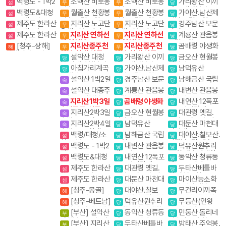
백령도 - 1박2
소백산 비로봉
소백산 비로봉
가리왕산 이끼
섬
무
무
당
선 백담사
선 백담사
일
일출
일출
계곡,케이블카(여
백령도&대청
월출산 천황봉
월출산 천황봉
가야산.남산제
섬
무
무
당
행코스)
도 - 2박3일
일출 국립공원
일출 국립공원
일봉 국립공원
제주도 한라산
지리산 노고단
지리산 노고단
경주남산 보문
섬
무
무
당
동
항공 1박2일
운해 일출 반야봉
운해 일출 반야봉
단지
제주도 한라산
지리산 연하선
지리산 연하선
계룡산 관음봉
섬
무
무
당
뱀사골계곡
뱀사골계곡
항공 당일
경 천왕봉
경 천왕봉
국립공원
[청주-상해]
지리산종주천
지리산종주천
곰배령 야생화
열
해
무
무
당
상해관광 4일 / 상
왕봉(화대.성중)
왕봉(화대.성중)
설악산 대청
가리왕산 이끼
금오산 현월봉
당
당
당
해+황산 5일
봉.귀때기청봉진
계곡,케이블카(여
약사암
아침가리계곡
가야산.남산제
남덕유산
당
당
당
달래.흘림골 강원
행코스)
트레킹
일봉 국립공원
설악산 1박2일
경주남산 보문
남해금산 국립
20대명산
숙
당
당
대청봉.공룡능선
단지
공원
설악산 대종주
계룡산 관음봉
내변산 관음봉
숙
당
당
(갈땐 시외버스이
1박3일 대청봉.공
국립공원
내소사
지리산1박3일
곰배령 야생화
내연산 12폭포
용)
숙
당
당
룡능선 서북능선
숙박종주(성중.화
소금강전망대
지리산2박3일
금오산 현월봉
대관령 옛길.
숙
당
당
대)
숙박종주(성중,성
약사암
금강소나무 숲길
지리산2박4일
남덕유산
대둔산 마천대
숙
당
당
대)
숙박종주(화대.성
진달래
백령/대청/소
남해금산 국립
대야산.칠보산.
섬
당
당
중)
청- 3박4일
공원
막장봉+장성봉
백령도 - 1박2
내변산 관음봉
덕유산원추리
섬
당
당
일
내소사
꽃 향적봉 야생화
백령도&대청
내연산 12폭포
동악산 청류동
섬
당
당
도 - 2박3일
소금강전망대
계곡. 도림사
제주도 한라산
대관령 옛길.
두타산베틀바
섬
당
당
항공 1박2일
금강소나무 숲길
위.마천루협곡
제주도 한라산
대둔산 마천대
마이산능소화
섬
당
당
항공 당일
진달래
탑사 암마이봉
[청주-몽골]
대야산.칠보
무건리이끼폭
해
당
당
테를지(게르) 5일
산.막장봉+장성봉
포 추암촛대바위
[청주-베트남]
덕유산원추리
무등산(인왕
해
당
당
다낭/호이안 3박5
꽃 향적봉 야생화
봉) 서석대
[부산] 설악산
동악산 청류동
민둥산 돌리네
부
당
당
일
대청봉. 공룡능선
계곡. 도림사
인스타그램 핫플레
[부산] 지리산
두타산베틀바
방태산 주억봉.
부
당
당