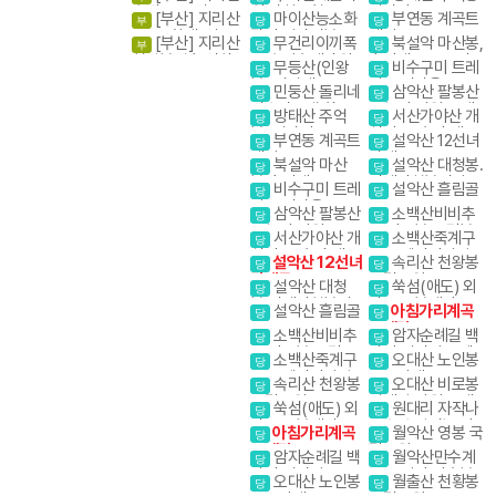
이스
숙박종주(성중.화
위.마천루협곡
적가리골
[부산] 지리산
마이산능소화
부연동 계곡트
부
당
당
대)1무1박3일
종주 (화대. 성중)
탑사 암마이봉
레킹
[부산] 지리산
무건리이끼폭
북설악 마산봉,
부
당
당
천왕봉코스
천왕봉일출.연하
포 추암촛대바위
흘리계곡.물굽이계
무등산(인왕
비수구미 트레
당
당
선경
곡
봉) 서석대
킹 오지마을
민둥산 돌리네
삼악산 팔봉산
당
당
인스타그램 핫플
1일2산 강원20대
방태산 주억
서산가야산 개
당
당
레이스
명산
봉. 적가리골
심사. 문수사 배롱
부연동 계곡트
설악산 12선녀
당
당
나무
레킹
탕계곡
북설악 마산
설악산 대청봉.
당
당
봉,흘리계곡.물굽
귀때기청봉진달래.
비수구미 트레
설악산 흘림골
당
당
이계곡
흘림골 강원20대
킹 오지마을
삼악산 팔봉산
소백산비비추
명산
당
당
1일2산 강원20대
꽃 비로봉 국망봉
서산가야산 개
소백산죽계구
당
당
명산
야생화
심사. 문수사 배롱
곡 소백산자락길 1
설악산 12선녀
속리산 천왕봉
당
당
나무
코스
탕계곡
국립공원
설악산 대청
쑥섬(애도) 외
당
당
봉.귀때기청봉진
나로도 봉래산
설악산 흘림골
아침가리계곡
당
당
달래.흘림골 강원
트레킹
소백산비비추
암자순례길 백
20대명산
당
당
꽃 비로봉 국망봉
담사 영시암 오세
소백산죽계구
오대산 노인봉
당
당
야생화
암 내설악
곡 소백산자락길 1
소금강계곡
속리산 천왕봉
오대산 비로봉
당
당
코스
국립공원
선재길 강원20대
쑥섬(애도) 외
원대리 자작나
당
당
명산
나로도 봉래산
무숲 속삭이는 자
아침가리계곡
월악산 영봉 국
당
당
작나무 숲
트레킹
립공원
암자순례길 백
월악산만수계
당
당
담사 영시암 오세
곡 포암산 만수봉
오대산 노인봉
월출산 천황봉
당
당
암 내설악