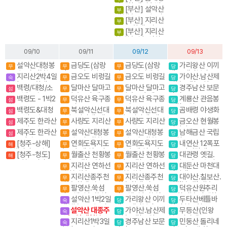
+천문산쇼 3박4
야생화.새벽출발.
[부산] 설악산
일/4박5일
부
야생화의천국
대청봉. 공룡능선
[부산] 지리산
부
종주 (화대. 성중)
[부산] 지리산
부
천왕봉코스
천왕봉일출.연하
선경
09/10
09/11
09/12
09/13
설악산대청봉
금당도(삼랑
금당도(삼랑
가리왕산 이끼
무
무
무
당
공룡능선 서북능
산)+금당적벽길.
산)+금당적벽길.
계곡,케이블카(여
지리산2박4일
금오도 비렁길
금오도 비렁길
가야산.남산제
숙
무
무
당
선 백담사
블랙야크섬&산
블랙야크섬&산
행코스)
숙박종주(화대.성
일봉 국립공원
백령/대청/소
달마산 달마고
달마산 달마고
경주남산 보문
섬
무
무
당
중)
청- 3박4일
도길 수국축제
도길 수국축제
단지
백령도 - 1박2
덕유산 육구종
덕유산 육구종
계룡산 관음봉
섬
무
무
당
일
주. 영구종주
주. 영구종주
국립공원
백령도&대청
북설악신선대
북설악신선대
곰배령 야생화
섬
무
무
당
도 - 2박3일
일출(성인대) 내설
일출(성인대) 내설
제주도 한라산
사량도 지리산
사량도 지리산
금오산 현월봉
섬
무
무
당
악 4암자길
악 4암자길
항공 1박2일
약사암
제주도 한라산
설악산대청봉
설악산대청봉
남해금산 국립
섬
무
무
당
항공 당일
공룡능선 서북능
공룡능선 서북능
공원
[청주-상해]
연화도욕지도
연화도욕지도
내연산 12폭포
해
무
무
당
선 백담사
선 백담사
상해관광 4일 / 상
수국축제 섬&산
수국축제 섬&산
소금강전망대
[청주-청도]
월출산 천황봉
월출산 천황봉
대관령 옛길.
해
무
무
당
해+황산 5일
중국 청도관광 3
일출 국립공원
일출 국립공원
금강소나무 숲길
지리산 연하선
지리산 연하선
대둔산 마천대
무
무
당
박4일
경 천왕봉
경 천왕봉
진달래
지리산종주천
지리산종주천
대야산.칠보산.
무
무
당
왕봉(화대.성중)
왕봉(화대.성중)
막장봉+장성봉
팔영산.쑥섬
팔영산.쑥섬
덕유산원추리
무
무
당
다도해일출 쑥섬
다도해일출 쑥섬
꽃 향적봉 야생화
설악산 1박2일
가리왕산 이끼
두타산베틀바
숙
당
당
야생화
야생화
대청봉.공룡능선
계곡,케이블카(여
위.마천루협곡
설악산 대종주
가야산.남산제
무등산(인왕
숙
당
당
(갈땐 시외버스이
행코스)
1박3일 대청봉.공
일봉 국립공원
봉) 서석대
지리산1박3일
경주남산 보문
민둥산 돌리네
용)
숙
당
당
룡능선 서북능선