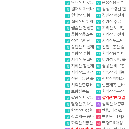
소금강계곡
국립공원
오대산 비로봉
응봉산용소폭
당
당
선재길 강원20대
포 온정골
원대리 자작나
장성 축령산 편
당
당
명산
무숲 속삭이는 자
백나무숲 치유의길
월악산 영봉
장안산 덕산계
당
당
작나무 숲
국립공원
곡
월악산만수계
주왕산 주봉 국
당
당
곡 포암산 만수봉
립공원
월출산 천황봉
지리산 노고단
당
당
국립공원
반야봉
응봉산용소폭
지리산 칠선계
당
당
포 온정골
곡
장성 축령산
지리산노고단
당
당
편백나무숲 치유
원추리꽃 야생화
장안산 덕산계
진안구봉산 출
당
당
의길
곡
렁다리
주왕산 주봉
치악산종주 비
당
당
국립공원
로봉 국립공원 강
지리산 노고단
토왕성폭포. 울
당
당
원20대명산
반야봉
산바위. 국립공원
지리산 칠선계
팔공산 비로봉
당
당
스탬프
곡
갓바위
지리산노고단
팔영산 깃대봉
당
당
원추리꽃 야생화
국립공원
진안구봉산 출
함백산야생화
당
당
렁다리
치악산종주 비
항골계곡 숨바
당
당
로봉 국립공원 강
우길 트레킹
토왕성폭포.
화악산석룡산.
당
당
원20대명산
울산바위. 국립공
조무락골
팔공산 비로봉
설악산 1박2일
당
숙
원 스탬프
갓바위
대청봉.공룡능선
팔영산 깃대봉
설악산 대종주
당
숙
국립공원
1박3일 대청봉.공
함백산야생화
백령/대청/소
당
섬
룡능선 서북능선
청- 3박4일
항골계곡 숨바
백령도 - 1박2
당
섬
우길 트레킹
일
화악산석룡산.
백령도&대청
당
섬
조무락골
도 - 2박3일