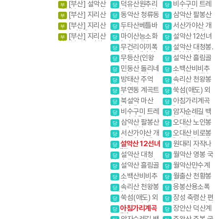
다낭/호이안 3박5
산.막장봉+장성봉
흘리계곡.물굽이계
[부산] 설악산
덕유산원추리
비수구미 트레
부
당
당
일
곡
대청봉. 공룡능선
꽃 향적봉 야생화
킹 오지마을
[부산] 지리산
동악산 청류동
삼악산 팔봉산
부
당
당
숙박종주(성중.화
계곡. 도림사
1일2산 강원20대
[부산] 지리산
두타산베틀바
서산가야산 개
부
당
당
대)1무1박3일
명산
종주 (화대. 성중)
위.마천루협곡
심사. 문수사 배롱
[부산] 지리산
마이산능소화
설악산 12선녀
부
당
당
천왕봉코스
나무
천왕봉일출.연하
탑사 암마이봉
탕계곡
무건리이끼폭
설악산 대청봉.
당
당
선경
포 추암촛대바위
귀때기청봉진달래.
무등산(인왕
설악산 흘림골
당
당
흘림골 강원20대
봉) 서석대
민둥산 돌리네
소백산비비추
명산
당
당
인스타그램 핫플
꽃 비로봉 국망봉
방태산 주억
속리산 천왕봉
당
당
레이스
야생화
봉. 적가리골
국립공원
부연동 계곡트
쑥섬(애도) 외
당
당
레킹
나로도 봉래산
북설악 마산
아침가리계곡
당
당
봉,흘리계곡.물굽
트레킹
비수구미 트레
암자순례길 백
당
당
이계곡
킹 오지마을
담사 영시암 오세
삼악산 팔봉산
오대산 노인봉
당
당
암 내설악
1일2산 강원20대
소금강계곡
서산가야산 개
오대산 비로봉
당
당
명산
심사. 문수사 배롱
선재길 강원20대
설악산 12선녀
원대리 자작나
당
당
나무
명산
탕계곡
무숲 속삭이는 자
설악산 대청
월악산 영봉 국
당
당
작나무 숲
봉.귀때기청봉진
립공원
설악산 흘림골
월악산만수계
당
당
달래.흘림골 강원
곡 포암산 만수봉
소백산비비추
월출산 천황봉
20대명산
당
당
꽃 비로봉 국망봉
국립공원
속리산 천왕봉
응봉산용소폭
당
당
야생화
국립공원
포 온정골
쑥섬(애도) 외
장성 축령산 편
당
당
나로도 봉래산
백나무숲 치유의길
아침가리계곡
장안산 덕산계
당
당
트레킹
곡
암자순례길 백
주왕산 주봉 국