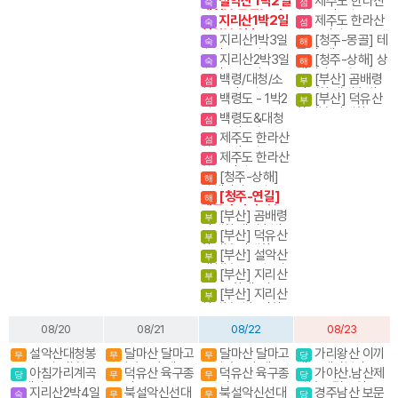
설악산 1박2일
제주도 한라산
숙
섬
대청봉.공룡능선
항공 1박2일
지리산1박2일
제주도 한라산
숙
섬
천왕봉 일출
항공 당일
지리산1박3일
[청주-몽골] 테
숙
해
숙박종주(성중.화
를지(게르) 5일
지리산2박3일
[청주-상해] 상
숙
해
대)
숙박종주(성중,성
해관광 4일 / 상해
백령/대청/소
[부산] 곰배령
섬
부
대)
+황산 5일
청- 3박4일
야생화.새벽출발.
백령도 - 1박2
[부산] 덕유산
섬
부
야생화의천국
일
향적봉 야생화
백령도&대청
섬
도 - 2박3일
제주도 한라산
섬
항공 1박2일
제주도 한라산
섬
항공 당일
[청주-상해]
해
상해관광 4일 / 상
[청주-연길]
해
해+황산 5일
백두산 서파+북파
[부산] 곰배령
부
3박4일/4박5일
야생화.새벽출발.
[부산] 덕유산
부
야생화의천국
향적봉 야생화
[부산] 설악산
부
대청봉. 공룡능선
[부산] 지리산
부
종주 (화대. 성중)
[부산] 지리산
부
천왕봉코스
천왕봉일출.연하
선경
08/20
08/21
08/22
08/23
화
설악산대청봉
달마산 달마고
달마산 달마고
가리왕산 이끼
무
무
무
당
공룡능선 서북능
도길 수국축제
도길 수국축제
계곡,케이블카(여
아침가리계곡
덕유산 육구종
덕유산 육구종
가야산.남산제
당
무
무
당
선 백담사
행코스)
트레킹
주. 영구종주
주. 영구종주
일봉 국립공원
지리산2박4일
북설악신선대
북설악신선대
경주남산 보문
숙
무
무
당