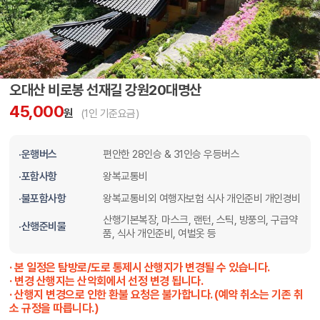
출발일 : 토,일 당일
오대산 비로봉 선재길 강원20대명산
45,000
원
(1인 기준요금)
·운행버스
편안한 28인승 & 31인승 우등버스
·포함사항
왕복교통비
·불포함사항
왕복교통비외 여행자보험 식사 개인준비 개인경비
산행기본복장, 마스크, 랜턴, 스틱, 방풍의, 구급약
·산행준비물
품, 식사 개인준비, 여벌옷 등
· 본 일정은 탐방로/도로 통제시 산행지가 변경될 수 있습니다.
· 변경 산행지는 산악회에서 선정 변경 됩니다.
· 산행지 변경으로 인한 환불 요청은 불가합니다. (예약 취소는 기존 취
소 규정을 따릅니다.)