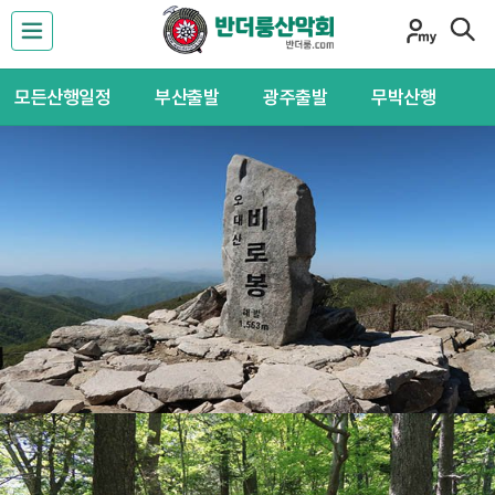
모든산행일정
부산출발
광주출발
무박산행