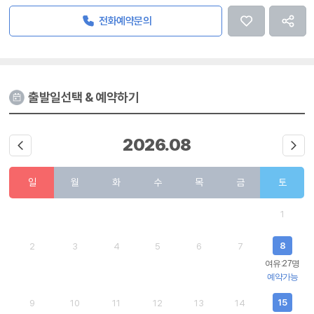
전화예약문의
출발일선택 & 예약하기
2026.
08
일
월
화
수
목
금
토
1
8
2
3
4
5
6
7
여유:27명
예약가능
15
9
10
11
12
13
14