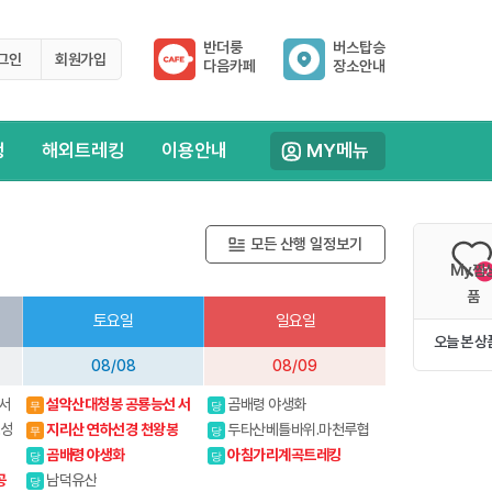
반더룽
버스탑승
그인
회원가입
다음카페
장소안내
행
해외트레킹
이용안내
MY메뉴
모든 산행 일정보기
My찜
0
품
토요일
일요일
오늘 본 상
08/08
08/09
서
설악산대청봉 공룡능선 서
곰배령 야생화
무
당
북능선 백담사
.성
지리산 연하선경 천왕봉
두타산베틀바위.마천루협
무
당
곡
곰배령 야생화
아침가리계곡트레킹
당
당
공
남덕유산
당