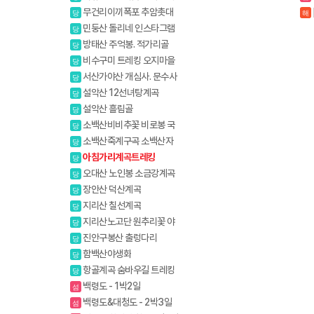
생화
무건리이끼폭포 추암촛대
당
해
바위
아
민둥산 돌리네 인스타그램
당
핫플레이스
방태산 주억봉. 적가리골
당
비수구미 트레킹 오지마을
당
서산가야산 개심사. 문수사
당
배롱나무
설악산 12선녀탕계곡
당
설악산 흘림골
당
소백산비비추꽃 비로봉 국
당
망봉 야생화
소백산죽계구곡 소백산자
당
락길 1코스
아침가리계곡트레킹
당
오대산 노인봉 소금강계곡
당
장안산 덕산계곡
당
지리산 칠선계곡
당
지리산노고단 원추리꽃 야
당
생화
진안구봉산 출렁다리
당
함백산야생화
당
항골계곡 숨바우길 트레킹
당
백령도 - 1박2일
섬
백령도&대청도 - 2박3일
섬