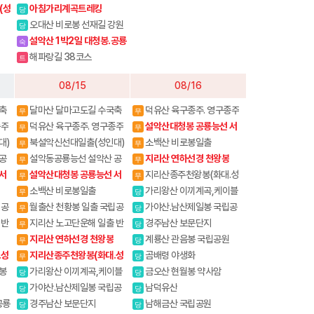
)
(성
아침가리계곡트레킹
당
오대산 비로봉 선재길 강원
당
20대명산
설악산 1박2일 대청봉.공룡
숙
능선
해파랑길 38코스
트
08/15
08/16
축
달마산 달마고도길 수국축
덕유산 육구종주. 영구종주
무
무
제
종주
덕유산 육구종주. 영구종주
설악산대청봉 공룡능선 서
무
무
북능선 백담사
대)
북설악신선대일출(성인대)
소백산 비로봉일출
무
무
내설악 4암자길
공
설악동공룡능선 설악산 공
지리산 연하선경 천왕봉
무
무
룡능선(설악동출발)
서
설악산대청봉 공룡능선 서
지리산종주천왕봉(화대.성
무
무
북능선 백담사
중)
소백산 비로봉일출
가리왕산 이끼계곡,케이블
무
당
카(여행코스)
립공
월출산 천황봉 일출 국립공
가야산.남산제일봉 국립공
무
당
원
원
 반
지리산 노고단운해 일출 반
경주남산 보문단지
무
당
야봉 뱀사골계곡
지리산 연하선경 천왕봉
계룡산 관음봉 국립공원
무
당
.성
지리산종주천왕봉(화대.성
곰배령 야생화
무
당
중)
봉
가리왕산 이끼계곡,케이블
금오산 현월봉 약사암
당
당
산
카(여행코스)
가야산.남산제일봉 국립공
남덕유산
당
당
원
공룡
경주남산 보문단지
남해금산 국립공원
당
당