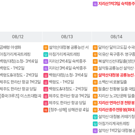
룡능선 (갈땐 시외버스이용
지리산1박3일 숙박종주
숙
중.화대)
08/12
08/13
08/14
곰배령 야생화
설악산대청봉 공룡능선 서
달마산 달마고도길 수국
무
무
북능선 백담사
제
아침가리계곡트레킹
아침가리계곡트레킹
덕유산 육구종주. 영구
당
무
백령/대청/소청- 3박4일
지리산2박4일 숙박종주
북설악신선대일출(성인
숙
무
(화대.성중)
내설악 4암자길
백령도 - 1박2일
지리산3박4일 숙박종주
설악동공룡능선 설악산 
숙
무
(화대종주)
룡능선(설악동출발)
백령도&대청도 - 2박3일
백령/대청/소청- 3박4일
설악산대청봉 공룡능선 
섬
무
북능선 백담사
제주도 한라산 항공 1박2일
백령도 - 1박2일
소백산 비로봉일출
섬
무
제주도 한라산 항공 당일
백령도&대청도 - 2박3일
월출산 천황봉 일출 국
섬
무
원
[중국크루즈] 이스트대협곡
제주도 한라산 항공 1박2일
지리산 노고단운해 일출
섬
무
태항산+경낭호 / 연태훼리
야봉 뱀사골계곡
제주도 한라산 항공 당일
지리산 연하선경 천왕봉
섬
무
속열차 6일
[청주-상해] 상해관광 4일
지리산종주천왕봉(화대
해
무
/ 상해+황산 5일
중)
설악산 대청봉.귀때기청
당
진달래.흘림골 강원20대명
아침가리계곡트레킹
당
설악산 1박2일 대청봉.
숙