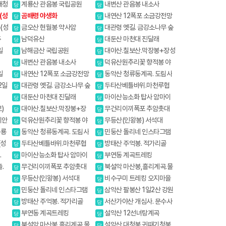
대청
계룡산 관음봉 국립공원
내변산 관음봉 내소사
당
당
(성
곰배령 야생화
내연산 12폭포 소금강전망
당
당
대
(성
금오산 현월봉 약사암
대관령 옛길. 금강소나무 숲
당
당
길
주
남덕유산
대둔산 마천대 진달래
당
당
일
남해금산 국립공원
대야산.칠보산.막장봉+장성
당
당
봉
내변산 관음봉 내소사
덕유산원추리꽃 향적봉 야
당
당
생화
일
내연산 12폭포 소금강전망
동악산 청류동계곡. 도림사
당
당
대
2일
대관령 옛길. 금강소나무 숲
두타산베틀바위.마천루협
당
당
길
곡
일
대둔산 마천대 진달래
마이산능소화 탑사 암마이
당
당
봉
)
대야산.칠보산.막장봉+장
무건리이끼폭포 추암촛대
당
당
성봉
바위
이안
덕유산원추리꽃 향적봉 야
무등산(인왕봉) 서석대
당
당
생화
공룡
동악산 청류동계곡. 도림사
민둥산 돌리네 인스타그램
당
당
핫플레이스
(성
두타산베틀바위.마천루협
방태산 주억봉. 적가리골
당
당
곡
.
마이산능소화 탑사 암마이
부연동 계곡트레킹
당
당
봉
.
무건리이끼폭포 추암촛대
북설악 마산봉,흘리계곡.물
당
당
바위
굽이계곡
무등산(인왕봉) 서석대
비수구미 트레킹 오지마을
당
당
민둥산 돌리네 인스타그램
삼악산 팔봉산 1일2산 강원
당
당
핫플레이스
20대명산
방태산 주억봉. 적가리골
서산가야산 개심사. 문수사
당
당
배롱나무
부연동 계곡트레킹
설악산 12선녀탕계곡
당
당
북설악 마산봉,흘리계곡.물
설악산 대청봉.귀때기청봉
당
당