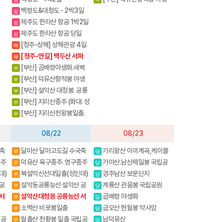
화
백령도&대청도 - 2박3일
섬
제주도 한라산 항공 1박2일
섬
제주도 한라산 항공 당일
섬
[청주-상해] 상해관광 4일
해
/ 상해+황산 5일
[청주-연길] 백두산 서파
해
+북파 3박4일/4박5일
[부산] 곰배령야생화.새벽
부
출발.야생화의천국
[부산] 덕유산향적봉 야생
부
화
[부산] 설악산 대청봉. 공룡
부
능선
[부산] 지리산종주 (화대. 성
부
중)천왕봉코스
[부산] 지리산천왕봉일출.
부
연하선경
08/22
08/23
축
달마산 달마고도길 수국축
가리왕산 이끼계곡,케이블
무
당
제
카(여행코스)
종주
덕유산 육구종주. 영구종주
가야산.남산제일봉 국립공
무
당
원
대)
북설악신선대일출(성인대)
경주남산 보문단지
무
당
내설악 4암자길
공
설악동공룡능선 설악산 공
계룡산 관음봉 국립공원
무
당
룡능선(설악동출발)
서
설악산대청봉 공룡능선 서
곰배령 야생화
무
당
북능선 백담사
소백산 비로봉일출
금오산 현월봉 약사암
무
당
립공
월출산 천황봉 일출 국립공
남덕유산
무
당