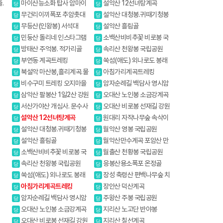
곡
배롱나무
.
마이산능소화 탑사 암마이
설악산 12선녀탕계곡
당
당
봉
무건리이끼폭포 추암촛대
설악산 대청봉.귀때기청봉
당
당
바위
진달래.흘림골 강원20대명산
무등산(인왕봉) 서석대
설악산 흘림골
당
당
민둥산 돌리네 인스타그램
소백산비비추꽃 비로봉 국
당
당
핫플레이스
망봉 야생화
방태산 주억봉. 적가리골
속리산 천왕봉 국립공원
당
당
부연동 계곡트레킹
쑥섬(애도) 외나로도 봉래
당
당
산
북설악 마산봉,흘리계곡.물
아침가리계곡트레킹
당
당
굽이계곡
비수구미 트레킹 오지마을
암자순례길 백담사 영시암
당
당
오세암 내설악
삼악산 팔봉산 1일2산 강원
오대산 노인봉 소금강계곡
당
당
20대명산
서산가야산 개심사. 문수사
오대산 비로봉 선재길 강원
당
당
배롱나무
20대명산
설악산 12선녀탕계곡
원대리 자작나무숲 속삭이
당
당
는 자작나무 숲
설악산 대청봉.귀때기청봉
월악산 영봉 국립공원
당
당
진달래.흘림골 강원20대명산
설악산 흘림골
월악산만수계곡 포암산 만
당
당
수봉
소백산비비추꽃 비로봉 국
월출산 천황봉 국립공원
당
당
망봉 야생화
속리산 천왕봉 국립공원
응봉산용소폭포 온정골
당
당
쑥섬(애도) 외나로도 봉래
장성 축령산 편백나무숲 치
당
당
산
유의길
아침가리계곡트레킹
장안산 덕산계곡
당
당
암자순례길 백담사 영시암
주왕산 주봉 국립공원
당
당
오세암 내설악
오대산 노인봉 소금강계곡
지리산 노고단 반야봉
당
당
오대산 비로봉 선재길 강원
지리산 칠선계곡
당
당