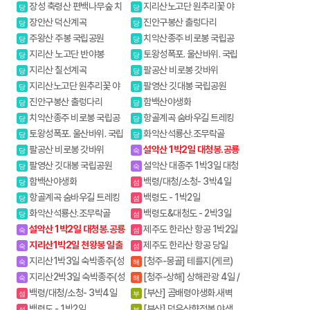
장성 축령산 편백나무숲 치
지리산노고단 원추리꽃 야
당
당
유의길
생화
장안산 덕산계곡
진안구봉산 출렁다리
당
당
주왕산 주봉 국립공원
치악산종주 비로봉 국립공
당
당
원 강원20대명산
지리산 노고단 반야봉
토왕성폭포. 울산바위. 국립
당
당
공원 스탬프
지리산 칠선계곡
팔공산 비로봉 갓바위
당
당
지리산노고단 원추리꽃 야
팔영산 깃대봉 국립공원
당
당
생화
진안구봉산 출렁다리
함백산야생화
당
당
치악산종주 비로봉 국립공
항골계곡 숨바우길 트레킹
당
당
원 강원20대명산
토왕성폭포. 울산바위. 국립
화악산석룡산.조무락골
당
당
공원 스탬프
팔공산 비로봉 갓바위
설악산 1박2일 대청봉.공룡
당
숙
능선
팔영산 깃대봉 국립공원
설악산 대종주 1박3일 대청
당
숙
봉.공룡능선 서북능선
함백산야생화
백령/대청/소청- 3박4일
당
섬
항골계곡 숨바우길 트레킹
백령도 - 1박2일
당
섬
화악산석룡산.조무락골
백령도&대청도 - 2박3일
당
섬
설악산 1박2일 대청봉.공룡
제주도 한라산 항공 1박2일
숙
섬
능선
지리산1박2일 천왕봉 일출
제주도 한라산 항공 당일
숙
섬
지리산1박3일 숙박종주(성
[청주-몽골] 테를지(게르)
숙
해
중.화대)
5일
지리산2박3일 숙박종주(성
[청주-상해] 상해관광 4일 /
숙
해
중,성대)
상해+황산 5일
백령/대청/소청- 3박4일
[부산] 곰배령야생화.새벽
섬
부
출발.야생화의천국
백령도 - 1박2일
[부산] 덕유산향적봉 야생
섬
부