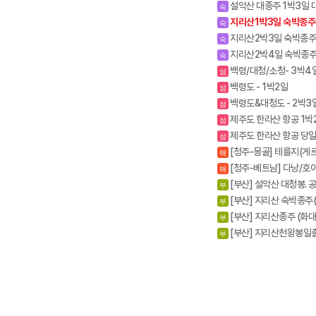
능선 (갈땐 시외버스이용)
설악산 대종주 1박3일 
숙
봉.공룡능선 서북능선
지리산1박3일 숙박종주
숙
중.화대)
지리산2박3일 숙박종주
숙
중,성대)
지리산2박4일 숙박종
숙
(화대.성중)
백령/대청/소청- 3박4
섬
백령도 - 1박2일
섬
백령도&대청도 - 2박3
섬
제주도 한라산 항공 1박
섬
제주도 한라산 항공 당
섬
[청주-몽골] 테를지(게르
해
5일
[청주-베트남] 다낭/호
해
3박5일
[부산] 설악산 대청봉. 
부
능선
[부산] 지리산 숙박종주
부
중.화대)1무1박3일
[부산] 지리산종주 (화대
부
성중)천왕봉코스
[부산] 지리산천왕봉일출
부
연하선경