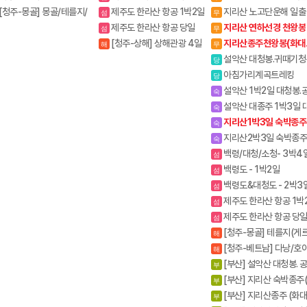
원
[청주-몽골] 몽골/테를지/
제주도 한라산 항공 1박2일
지리산 노고단운해 일출
섬
무
르부르드 6일
야봉 뱀사골계곡
제주도 한라산 항공 당일
지리산 연하선경 천왕봉
섬
무
[청주-상해] 상해관광 4일
지리산종주천왕봉(화대
해
무
/ 상해+황산 5일
중)
설악산 대청봉.귀때기청
당
진달래.흘림골 강원20대명
아침가리계곡트레킹
당
설악산 1박2일 대청봉.
숙
능선 (갈땐 시외버스이용)
설악산 대종주 1박3일 
숙
봉.공룡능선 서북능선
지리산1박3일 숙박종주
숙
중.화대)
지리산2박3일 숙박종주
숙
중,성대)
백령/대청/소청- 3박4
섬
백령도 - 1박2일
섬
백령도&대청도 - 2박3
섬
제주도 한라산 항공 1박
섬
제주도 한라산 항공 당
섬
[청주-몽골] 테를지(게르
해
5일
[청주-베트남] 다낭/호
해
3박5일
[부산] 설악산 대청봉. 
부
능선
[부산] 지리산 숙박종주
부
중.화대)1무1박3일
[부산] 지리산종주 (화대
부