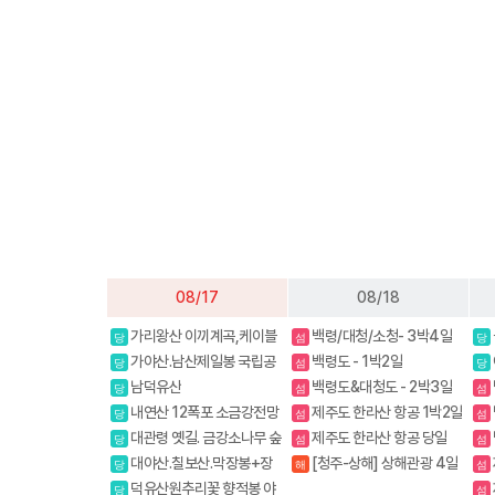
08/17
08/18
가리왕산 이끼계곡,케이블
백령/대청/소청- 3박4일
당
섬
당
카(여행코스)
가야산.남산제일봉 국립공
백령도 - 1박2일
당
섬
당
원
남덕유산
백령도&대청도 - 2박3일
당
섬
섬
내연산 12폭포 소금강전망
제주도 한라산 항공 1박2일
당
섬
섬
대
대관령 옛길. 금강소나무 숲
제주도 한라산 항공 당일
당
섬
섬
길
대야산.칠보산.막장봉+장
[청주-상해] 상해관광 4일
당
해
섬
성봉
/ 상해+황산 5일
덕유산원추리꽃 향적봉 야
당
섬