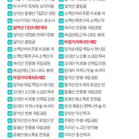
굽이계곡
진달래.흘림골 강원20대명산
비수구미 트레킹 오지마을
설악산 흘림골
당
당
삼악산 팔봉산 1일2산 강원
소백산비비추꽃 비로봉 국
당
당
20대명산
망봉 야생화
서산가야산 개심사. 문수사
소백산죽계구곡 소백산자
당
당
배롱나무
락길 1코스
설악산 12선녀탕계곡
속리산 천왕봉 국립공원
당
당
설악산 대청봉.귀때기청봉
쑥섬(애도) 외나로도 봉래
당
당
진달래.흘림골 강원20대명산
산
설악산 흘림골
아침가리계곡트레킹
당
당
소백산비비추꽃 비로봉 국
암자순례길 백담사 영시암
당
당
망봉 야생화
오세암 내설악
소백산죽계구곡 소백산자
오대산 노인봉 소금강계곡
당
당
락길 1코스
속리산 천왕봉 국립공원
오대산 비로봉 선재길 강원
당
당
20대명산
쑥섬(애도) 외나로도 봉래
원대리 자작나무숲 속삭이
당
당
산
는 자작나무 숲
아침가리계곡트레킹
월악산 영봉 국립공원
당
당
암자순례길 백담사 영시암
월악산만수계곡 포암산 만
당
당
오세암 내설악
수봉
오대산 노인봉 소금강계곡
월출산 천황봉 국립공원
당
당
오대산 비로봉 선재길 강원
응봉산용소폭포 온정골
당
당
20대명산
원대리 자작나무숲 속삭이
장성 축령산 편백나무숲 치
당
당
는 자작나무 숲
유의길
월악산 영봉 국립공원
장안산 덕산계곡
당
당
월악산만수계곡 포암산 만
주왕산 주봉 국립공원
당
당
수봉
월출산 천황봉 국립공원
지리산 노고단 반야봉
당
당
응봉산용소폭포 온정골
지리산 칠선계곡
당
당