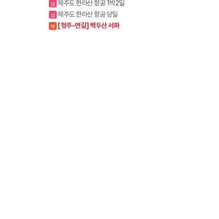
제주도 한라산 항공 1박2일
섬
제주도 한라산 항공 당일
섬
[청주-연길] 백두산 서파
해
+북파 3박4일/4박5일