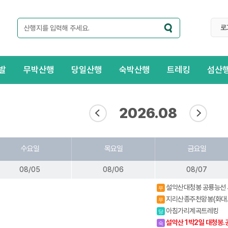
로
발
무박산행
당일산행
숙박산행
트레킹
섬산
2026.08
수요일
목요일
금요일
08/05
08/06
08/07
설악산대청봉 공룡능선 
무
북능선 백담사
지리산종주천왕봉(화대
무
중)
아침가리계곡트레킹
당
설악산 1박2일 대청봉.
숙