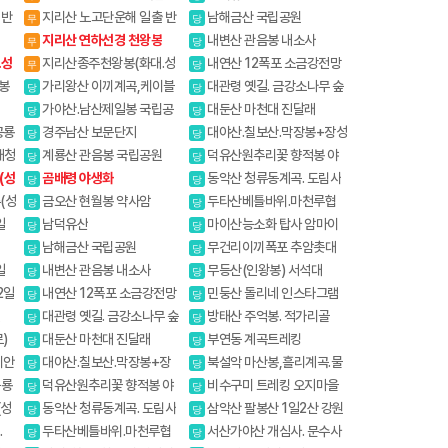
원
 반
지리산 노고단운해 일출 반
남해금산 국립공원
무
당
야봉 뱀사골계곡
지리산 연하선경 천왕봉
내변산 관음봉 내소사
무
당
.성
지리산종주천왕봉(화대.성
내연산 12폭포 소금강전망
무
당
중)
대
봉
가리왕산 이끼계곡,케이블
대관령 옛길. 금강소나무 숲
당
당
산
카(여행코스)
길
가야산.남산제일봉 국립공
대둔산 마천대 진달래
당
당
원
공룡
경주남산 보문단지
대야산.칠보산.막장봉+장성
당
당
봉
대청
계룡산 관음봉 국립공원
덕유산원추리꽃 향적봉 야
당
당
생화
(성
곰배령 야생화
동악산 청류동계곡. 도림사
당
당
(성
금오산 현월봉 약사암
두타산베틀바위.마천루협
당
당
곡
일
남덕유산
마이산능소화 탑사 암마이
당
당
봉
남해금산 국립공원
무건리이끼폭포 추암촛대
당
당
바위
일
내변산 관음봉 내소사
무등산(인왕봉) 서석대
당
당
2일
내연산 12폭포 소금강전망
민둥산 돌리네 인스타그램
당
당
대
핫플레이스
일
대관령 옛길. 금강소나무 숲
방태산 주억봉. 적가리골
당
당
길
)
대둔산 마천대 진달래
부연동 계곡트레킹
당
당
이안
대야산.칠보산.막장봉+장
북설악 마산봉,흘리계곡.물
당
당
성봉
굽이계곡
공룡
덕유산원추리꽃 향적봉 야
비수구미 트레킹 오지마을
당
당
생화
(성
동악산 청류동계곡. 도림사
삼악산 팔봉산 1일2산 강원
당
당
20대명산
.
두타산베틀바위.마천루협
서산가야산 개심사. 문수사
당
당