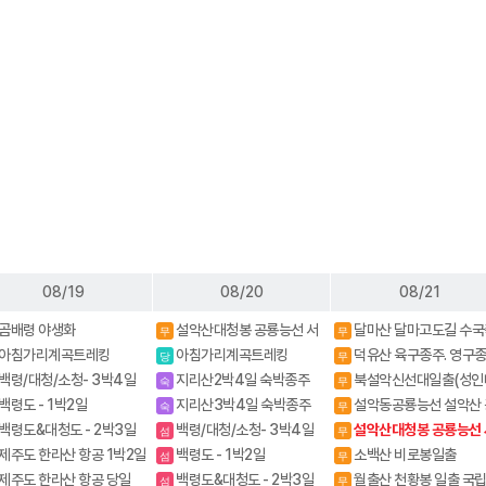
08/19
08/20
08/21
곰배령 야생화
설악산대청봉 공룡능선 서
달마산 달마고도길 수국
무
무
북능선 백담사
제
아침가리계곡트레킹
아침가리계곡트레킹
덕유산 육구종주. 영구
당
무
백령/대청/소청- 3박4일
지리산2박4일 숙박종주
북설악신선대일출(성인
숙
무
(화대.성중)
내설악 4암자길
백령도 - 1박2일
지리산3박4일 숙박종주
설악동공룡능선 설악산 
숙
무
(화대종주)
룡능선(설악동출발)
백령도&대청도 - 2박3일
백령/대청/소청- 3박4일
설악산대청봉 공룡능선 
섬
무
북능선 백담사
제주도 한라산 항공 1박2일
백령도 - 1박2일
소백산 비로봉일출
섬
무
제주도 한라산 항공 당일
백령도&대청도 - 2박3일
월출산 천황봉 일출 국
섬
무