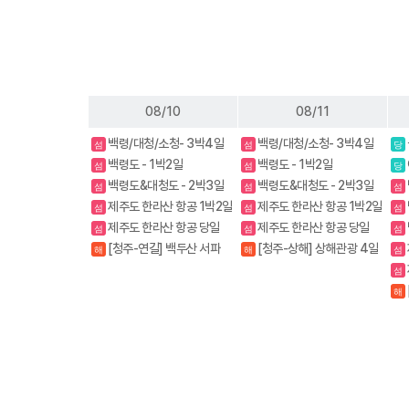
08/10
08/11
백령/대청/소청- 3박4일
백령/대청/소청- 3박4일
섬
섬
당
백령도 - 1박2일
백령도 - 1박2일
섬
섬
당
백령도&대청도 - 2박3일
백령도&대청도 - 2박3일
섬
섬
섬
제주도 한라산 항공 1박2일
제주도 한라산 항공 1박2일
섬
섬
섬
제주도 한라산 항공 당일
제주도 한라산 항공 당일
섬
섬
섬
[청주-연길] 백두산 서파
[청주-상해] 상해관광 4일
해
해
섬
+북파 3박4일/4박5일
/ 상해+황산 5일
섬
해
+동
+고