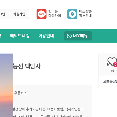
반더룽
버스탑승
그인
회원가입
다음카페
장소안내
행
해외트레킹
이용안내
MY메뉴
My찜
 서북능선 백담사
0
품
오늘 본 상
 & 31인승 우등버스
이블카등 일정 상에 추가되는 비용, 여행자보험, 식사개인준비
스크, 랜턴, 스틱, 방풍의, 구급약품, 식사 개인준비, 여벌옷