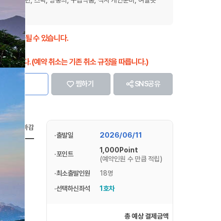
지가 변경될 수 있습니다.
 됩니다.
불가합니다. (예약 취소는 기존 취소 규정을 따릅니다.)
찜하기
SNS공유
예약마감
2026/06/11
·출발일
1,000Point
·포인트
(예약인원 수 만큼 적립)
·최소출발인원
18명
·선택하신좌석
1호차
선택하신 후
총 예상 결제금액