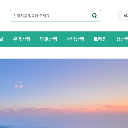
로
발
무박산행
당일산행
숙박산행
트레킹
섬산
출발일 : 출발일자 저녁출발
설악산대청봉 공룡능선
50,000
원
(대인 1인 기준)
·운행버스
편안한 28인승
·포함내역
왕복교통비
·불포함내역
버스요금 외 케
산행기본복장, 마