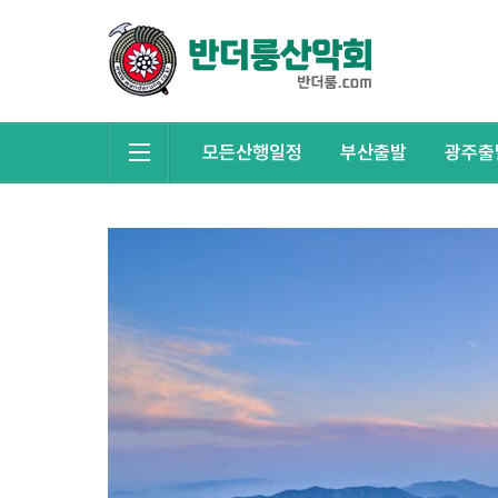
모든산행일정
부산출발
광주출