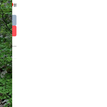
0
금액 :
원