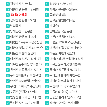
원
원
경주남산 보문단지
경주남산 보문단지
당
당
계룡산 관음봉 국립공원
계룡산 관음봉 국립공원
당
당
곰배령 야생화
곰배령 야생화
당
당
금오산 현월봉 약사암
금오산 현월봉 약사암
당
당
남덕유산
남덕유산
당
당
남해금산 국립공원
남해금산 국립공원
당
당
내변산 관음봉 내소사
내변산 관음봉 내소사
당
당
내연산 12폭포 소금강전망
내연산 12폭포 소금강전망
당
당
대
대
대관령 옛길. 금강소나무 숲
대관령 옛길. 금강소나무 숲
당
당
길
길
대둔산 마천대 진달래
대둔산 마천대 진달래
당
당
대야산.칠보산.막장봉+장
대야산.칠보산.막장봉+장성
당
당
성봉
봉
덕유산원추리꽃 향적봉 야
덕유산원추리꽃 향적봉 야
당
당
생화
생화
동악산 청류동계곡. 도림사
동악산 청류동계곡. 도림사
당
당
두타산베틀바위.마천루협
두타산베틀바위.마천루협
당
당
곡
곡
마이산능소화 탑사 암마이
마이산능소화 탑사 암마이
당
당
봉
봉
무건리이끼폭포 추암촛대
무건리이끼폭포 추암촛대
당
당
바위
바위
무등산(인왕봉) 서석대
무등산(인왕봉) 서석대
당
당
민둥산 돌리네 인스타그램
민둥산 돌리네 인스타그램
당
당
핫플레이스
핫플레이스
방태산 주억봉. 적가리골
방태산 주억봉. 적가리골
당
당