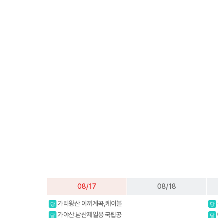
08/17
08/18
가리왕산 이끼계곡,케이블
당
당
카(여행코스)
가야산.남산제일봉 국립공
당
당