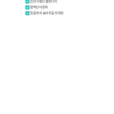
생화
진안구봉산 출렁다리
당
함백산야생화
당
항골계곡 숨바우길 트레킹
당