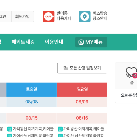
반더룽
버스탑승
그인
회원가입
다음카페
장소안내
행
해외트레킹
이용안내
MY메뉴
모든 산행 일정보기
My찜
0
품
토요일
일요일
오늘 본 상
08/08
08/09
08/15
08/16
봉
가리왕산 이끼계곡,케이블
가리왕산 이끼계곡,케이블
당
당
산
카(여행코스)
카(여행코스)
가야산.남산제일봉 국립공
가야산.남산제일봉 국립공
당
당