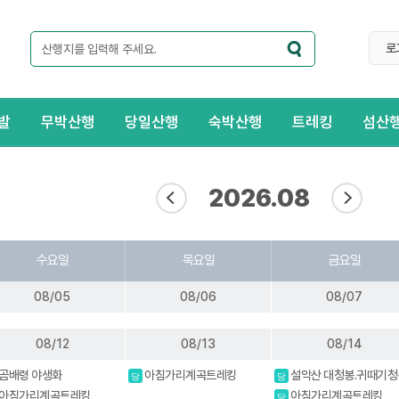
로
발
무박산행
당일산행
숙박산행
트레킹
섬산
2026.08
수요일
목요일
금요일
08/05
08/06
08/07
08/12
08/13
08/14
곰배령 야생화
아침가리계곡트레킹
설악산 대청봉.귀때기청
당
당
진달래.흘림골 강원20대명
아침가리계곡트레킹
아침가리계곡트레킹
당