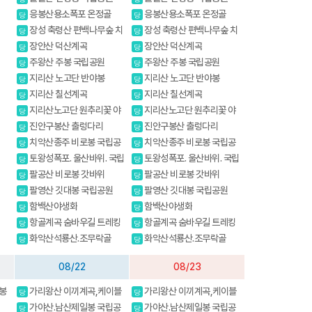
응봉산용소폭포 온정골
응봉산용소폭포 온정골
당
당
장성 축령산 편백나무숲 치
장성 축령산 편백나무숲 치
당
당
유의길
유의길
장안산 덕산계곡
장안산 덕산계곡
당
당
주왕산 주봉 국립공원
주왕산 주봉 국립공원
당
당
지리산 노고단 반야봉
지리산 노고단 반야봉
당
당
지리산 칠선계곡
지리산 칠선계곡
당
당
지리산노고단 원추리꽃 야
지리산노고단 원추리꽃 야
당
당
생화
생화
진안구봉산 출렁다리
진안구봉산 출렁다리
당
당
치악산종주 비로봉 국립공
치악산종주 비로봉 국립공
당
당
원 강원20대명산
원 강원20대명산
토왕성폭포. 울산바위. 국립
토왕성폭포. 울산바위. 국립
당
당
공원 스탬프
공원 스탬프
팔공산 비로봉 갓바위
팔공산 비로봉 갓바위
당
당
팔영산 깃대봉 국립공원
팔영산 깃대봉 국립공원
당
당
함백산야생화
함백산야생화
당
당
항골계곡 숨바우길 트레킹
항골계곡 숨바우길 트레킹
당
당
화악산석룡산.조무락골
화악산석룡산.조무락골
당
당
08/22
08/23
봉
가리왕산 이끼계곡,케이블
가리왕산 이끼계곡,케이블
당
당
산
카(여행코스)
카(여행코스)
가야산.남산제일봉 국립공
가야산.남산제일봉 국립공
당
당