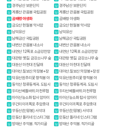
원
원
경주남산 보문단지
경주남산 보문단지
당
당
계룡산 관음봉 국립공원
계룡산 관음봉 국립공원
당
당
곰배령 야생화
곰배령 야생화
당
당
금오산 현월봉 약사암
금오산 현월봉 약사암
당
당
남덕유산
남덕유산
당
당
남해금산 국립공원
남해금산 국립공원
당
당
내변산 관음봉 내소사
내변산 관음봉 내소사
당
당
내연산 12폭포 소금강전망
내연산 12폭포 소금강전망
당
당
대
대
대관령 옛길. 금강소나무 숲
대관령 옛길. 금강소나무 숲
당
당
길
길
대둔산 마천대 진달래
대둔산 마천대 진달래
당
당
대야산.칠보산.막장봉+장
대야산.칠보산.막장봉+장성
당
당
성봉
봉
덕유산원추리꽃 향적봉 야
덕유산원추리꽃 향적봉 야
당
당
생화
생화
동악산 청류동계곡. 도림사
동악산 청류동계곡. 도림사
당
당
두타산베틀바위.마천루협
두타산베틀바위.마천루협
당
당
곡
곡
마이산능소화 탑사 암마이
마이산능소화 탑사 암마이
당
당
봉
봉
무건리이끼폭포 추암촛대
무건리이끼폭포 추암촛대
당
당
바위
바위
무등산(인왕봉) 서석대
무등산(인왕봉) 서석대
당
당
민둥산 돌리네 인스타그램
민둥산 돌리네 인스타그램
당
당
핫플레이스
핫플레이스
방태산 주억봉. 적가리골
방태산 주억봉. 적가리골
당
당