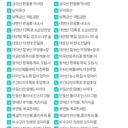
금오산 현월봉 약사암
금오산 현월봉 약사암
당
당
남덕유산
남덕유산
당
당
남해금산 국립공원
남해금산 국립공원
당
당
내변산 관음봉 내소사
내변산 관음봉 내소사
당
당
내연산 12폭포 소금강전망
내연산 12폭포 소금강전망
당
당
대
대
대관령 옛길. 금강소나무 숲
대관령 옛길. 금강소나무 숲
당
당
길
길
대둔산 마천대 진달래
대둔산 마천대 진달래
당
당
대야산.칠보산.막장봉+장
대야산.칠보산.막장봉+장성
당
당
성봉
봉
덕유산원추리꽃 향적봉 야
덕유산원추리꽃 향적봉 야
당
당
생화
생화
동악산 청류동계곡. 도림사
동악산 청류동계곡. 도림사
당
당
두타산베틀바위.마천루협
두타산베틀바위.마천루협
당
당
곡
곡
마이산능소화 탑사 암마이
마이산능소화 탑사 암마이
당
당
봉
봉
무건리이끼폭포 추암촛대
무건리이끼폭포 추암촛대
당
당
바위
바위
무등산(인왕봉) 서석대
무등산(인왕봉) 서석대
당
당
민둥산 돌리네 인스타그램
민둥산 돌리네 인스타그램
당
당
핫플레이스
핫플레이스
방태산 주억봉. 적가리골
방태산 주억봉. 적가리골
당
당
부연동 계곡트레킹
부연동 계곡트레킹
당
당
북설악 마산봉,흘리계곡.물
북설악 마산봉,흘리계곡.물
당
당
굽이계곡
굽이계곡
비수구미 트레킹 오지마을
비수구미 트레킹 오지마을
당
당