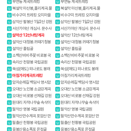
부연동 계곡트레킹
부연동 계곡트레킹
당
당
북설악 마산봉,흘리계곡.물
북설악 마산봉,흘리계곡.물
당
당
굽이계곡
굽이계곡
비수구미 트레킹 오지마을
비수구미 트레킹 오지마을
당
당
삼악산 팔봉산 1일2산 강원
삼악산 팔봉산 1일2산 강원
당
당
20대명산
20대명산
서산가야산 개심사. 문수사
서산가야산 개심사. 문수사
당
당
배롱나무
배롱나무
설악산 12선녀탕계곡
설악산 12선녀탕계곡
당
당
설악산 대청봉.귀때기청봉
설악산 대청봉.귀때기청봉
당
당
진달래.흘림골 강원20대명산
진달래.흘림골 강원20대명산
설악산 흘림골
설악산 흘림골
당
당
소백산비비추꽃 비로봉 국
소백산비비추꽃 비로봉 국
당
당
망봉 야생화
망봉 야생화
속리산 천왕봉 국립공원
속리산 천왕봉 국립공원
당
당
쑥섬(애도) 외나로도 봉래
쑥섬(애도) 외나로도 봉래
당
당
산
산
아침가리계곡트레킹
아침가리계곡트레킹
당
당
암자순례길 백담사 영시암
암자순례길 백담사 영시암
당
당
오세암 내설악
오세암 내설악
오대산 노인봉 소금강계곡
오대산 노인봉 소금강계곡
당
당
오대산 비로봉 선재길 강원
오대산 비로봉 선재길 강원
당
당
20대명산
20대명산
원대리 자작나무숲 속삭이
원대리 자작나무숲 속삭이
당
당
는 자작나무 숲
는 자작나무 숲
월악산 영봉 국립공원
월악산 영봉 국립공원
당
당
월악산만수계곡 포암산 만
월악산만수계곡 포암산 만
당
당
수봉
수봉
월출산 천황봉 국립공원
월출산 천황봉 국립공원
당
당
응봉산용소폭포 온정골
응봉산용소폭포 온정골
당
당