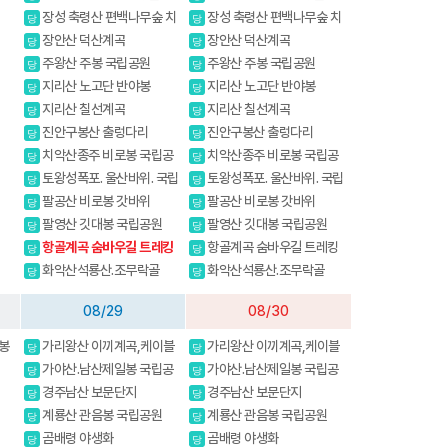
장성 축령산 편백나무숲 치
장성 축령산 편백나무숲 치
당
당
유의길
유의길
장안산 덕산계곡
장안산 덕산계곡
당
당
주왕산 주봉 국립공원
주왕산 주봉 국립공원
당
당
지리산 노고단 반야봉
지리산 노고단 반야봉
당
당
지리산 칠선계곡
지리산 칠선계곡
당
당
진안구봉산 출렁다리
진안구봉산 출렁다리
당
당
치악산종주 비로봉 국립공
치악산종주 비로봉 국립공
당
당
원 강원20대명산
원 강원20대명산
토왕성폭포. 울산바위. 국립
토왕성폭포. 울산바위. 국립
당
당
공원 스탬프
공원 스탬프
팔공산 비로봉 갓바위
팔공산 비로봉 갓바위
당
당
팔영산 깃대봉 국립공원
팔영산 깃대봉 국립공원
당
당
항골계곡 숨바우길 트레킹
항골계곡 숨바우길 트레킹
당
당
화악산석룡산.조무락골
화악산석룡산.조무락골
당
당
08/29
08/30
봉
가리왕산 이끼계곡,케이블
가리왕산 이끼계곡,케이블
당
당
산
카(여행코스)
카(여행코스)
가야산.남산제일봉 국립공
가야산.남산제일봉 국립공
당
당
원
원
경주남산 보문단지
경주남산 보문단지
당
당
계룡산 관음봉 국립공원
계룡산 관음봉 국립공원
당
당
곰배령 야생화
곰배령 야생화
당
당