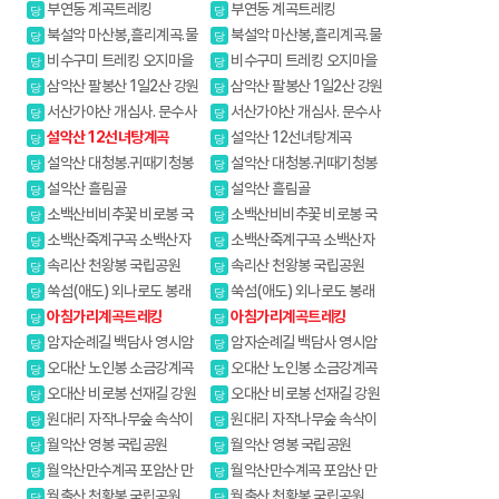
부연동 계곡트레킹
부연동 계곡트레킹
당
당
북설악 마산봉,흘리계곡.물
북설악 마산봉,흘리계곡.물
당
당
굽이계곡
굽이계곡
비수구미 트레킹 오지마을
비수구미 트레킹 오지마을
당
당
삼악산 팔봉산 1일2산 강원
삼악산 팔봉산 1일2산 강원
당
당
20대명산
20대명산
서산가야산 개심사. 문수사
서산가야산 개심사. 문수사
당
당
배롱나무
배롱나무
설악산 12선녀탕계곡
설악산 12선녀탕계곡
당
당
설악산 대청봉.귀때기청봉
설악산 대청봉.귀때기청봉
당
당
진달래.흘림골 강원20대명산
진달래.흘림골 강원20대명산
설악산 흘림골
설악산 흘림골
당
당
소백산비비추꽃 비로봉 국
소백산비비추꽃 비로봉 국
당
당
망봉 야생화
망봉 야생화
소백산죽계구곡 소백산자
소백산죽계구곡 소백산자
당
당
락길 1코스
락길 1코스
속리산 천왕봉 국립공원
속리산 천왕봉 국립공원
당
당
쑥섬(애도) 외나로도 봉래
쑥섬(애도) 외나로도 봉래
당
당
산
산
아침가리계곡트레킹
아침가리계곡트레킹
당
당
암자순례길 백담사 영시암
암자순례길 백담사 영시암
당
당
오세암 내설악
오세암 내설악
오대산 노인봉 소금강계곡
오대산 노인봉 소금강계곡
당
당
오대산 비로봉 선재길 강원
오대산 비로봉 선재길 강원
당
당
20대명산
20대명산
원대리 자작나무숲 속삭이
원대리 자작나무숲 속삭이
당
당
는 자작나무 숲
는 자작나무 숲
월악산 영봉 국립공원
월악산 영봉 국립공원
당
당
월악산만수계곡 포암산 만
월악산만수계곡 포암산 만
당
당
수봉
수봉
월출산 천황봉 국립공원
월출산 천황봉 국립공원
당
당