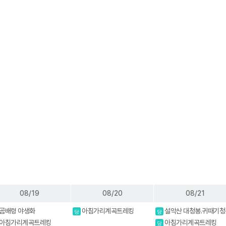
08/19
08/20
08/21
곰배령 야생화
아침가리계곡트레킹
설악산 대청봉.귀때기청
당
당
진달래.흘림골 강원20대명
아침가리계곡트레킹
아침가리계곡트레킹
당