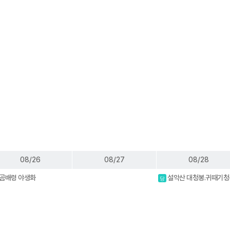
08/26
08/27
08/28
곰배령 야생화
설악산 대청봉.귀때기청
당
진달래.흘림골 강원20대명