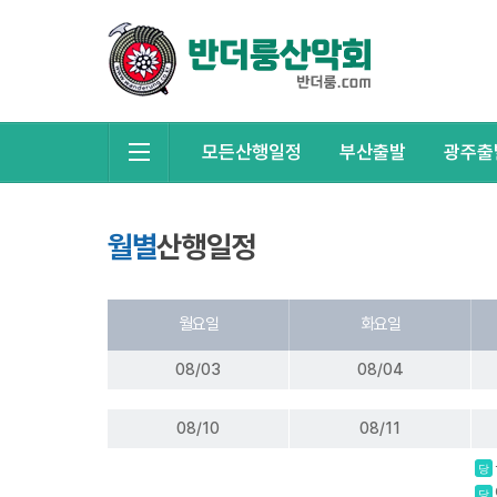
모든산행일정
부산출발
광주출
월별
산행일정
월요일
화요일
08/03
08/04
08/10
08/11
당
당