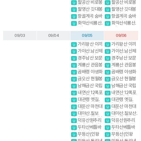
울산바위. 국립공
산바위. 국립공원
팔공산 비로봉
팔공산 비로봉
당
당
원 스탬프
스탬프
갓바위
갓바위
팔영산 깃대봉
팔영산 깃대봉
당
당
국립공원
국립공원
항골계곡 숨바
항골계곡 숨바
당
당
우길 트레킹
우길 트레킹
화악산석룡산.
화악산석룡산.
당
당
조무락골
조무락골
09/03
09/04
09/05
09/06
가리왕산 이끼
가리왕산 이끼
당
당
계곡,케이블카(여
계곡,케이블카(여
가야산.남산제
가야산.남산제
당
당
행코스)
행코스)
일봉 국립공원
일봉 국립공원
경주남산 보문
경주남산 보문
당
당
단지
단지
계룡산 관음봉
계룡산 관음봉
당
당
국립공원
국립공원
곰배령 야생화
곰배령 야생화
당
당
금오산 현월봉
금오산 현월봉
당
당
약사암
약사암
남해금산 국립
남해금산 국립
당
당
공원
공원
내연산 12폭포
내연산 12폭포
당
당
소금강전망대
소금강전망대
대관령 옛길.
대관령 옛길.
당
당
금강소나무 숲길
금강소나무 숲길
대둔산 마천대
대둔산 마천대
당
당
진달래
진달래
대야산.칠보
대야산.칠보산.
당
당
산.막장봉+장성봉
막장봉+장성봉
덕유산원추리
덕유산원추리
당
당
꽃 향적봉 야생화
꽃 향적봉 야생화
두타산베틀바
두타산베틀바
당
당
위.마천루협곡
위.마천루협곡
무등산(인왕
무등산(인왕
당
당
봉) 서석대
봉) 서석대
민둥산 돌리네
민둥산 돌리네