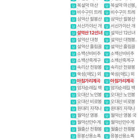
레킹
레킹
북설악 마산
북설악 마산봉,
당
당
봉,흘리계곡.물굽
흘리계곡.물굽이계
비수구미 트레
비수구미 트레
당
당
이계곡
곡
킹 오지마을
킹 오지마을
삼악산 팔봉산
삼악산 팔봉산
당
당
1일2산 강원20대
1일2산 강원20대
서산가야산 개
서산가야산 개
당
당
명산
명산
심사. 문수사 배롱
심사. 문수사 배롱
설악산 12선녀
설악산 12선녀
당
당
나무
나무
탕계곡
탕계곡
설악산 대청
설악산 대청봉.
당
당
봉.귀때기청봉진
귀때기청봉진달래.
설악산 흘림골
설악산 흘림골
당
당
달래.흘림골 강원
흘림골 강원20대
소백산비비추
소백산비비추
20대명산
명산
당
당
꽃 비로봉 국망봉
꽃 비로봉 국망봉
소백산죽계구
소백산죽계구
당
당
야생화
야생화
곡 소백산자락길 1
곡 소백산자락길 1
속리산 천왕봉
속리산 천왕봉
당
당
코스
코스
국립공원
국립공원
쑥섬(애도) 외
쑥섬(애도) 외
당
당
나로도 봉래산
나로도 봉래산
아침가리계곡
아침가리계곡
당
당
트레킹
트레킹
암자순례길 백
암자순례길 백
당
당
담사 영시암 오세
담사 영시암 오세
오대산 노인봉
오대산 노인봉
당
당
암 내설악
암 내설악
소금강계곡
소금강계곡
오대산 비로봉
오대산 비로봉
당
당
선재길 강원20대
선재길 강원20대
원대리 자작나
원대리 자작나
당
당
명산
명산
무숲 속삭이는 자
무숲 속삭이는 자
월악산 영봉
월악산 영봉 국
당
당
작나무 숲
작나무 숲
국립공원
립공원
월악산만수계
월악산만수계
당
당
곡 포암산 만수봉
곡 포암산 만수봉
월출산 천황봉
월출산 천황봉
당
당
국립공원
국립공원
응봉산용소폭
응봉산용소폭
당
당