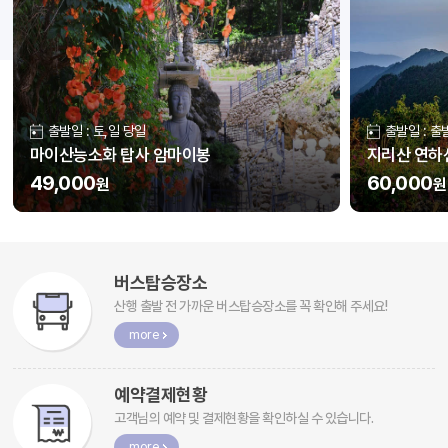
출발일 : 토,일 당일
출발일 : 
마이산능소화 탑사 암마이봉
지리산 연하
49,000
60,000
원
원
버스탑승장소
산행 출발 전 가까운 버스탑승장소를 꼭 확인해 주세요!
more
예약결제현황
고객님의 예약 및 결제현황을 확인하실 수 있습니다.
more