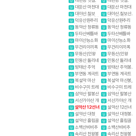
대관령 옛길.
대관령 옛길.
당
당
금강소나무 숲길
금강소나무 숲길
대둔산 마천대
대둔산 마천대
당
당
진달래
진달래
대야산.칠보
대야산.칠보산.
당
당
산.막장봉+장성봉
막장봉+장성봉
덕유산원추리
덕유산원추리
당
당
꽃 향적봉 야생화
꽃 향적봉 야생화
동악산 청류동
동악산 청류동
당
당
계곡. 도림사
계곡. 도림사
두타산베틀바
두타산베틀바
당
당
위.마천루협곡
위.마천루협곡
마이산능소화
마이산능소화
당
당
탑사 암마이봉
탑사 암마이봉
무건리이끼폭
무건리이끼폭
당
당
포 추암촛대바위
포 추암촛대바위
무등산(인왕
무등산(인왕
당
당
봉) 서석대
봉) 서석대
민둥산 돌리네
민둥산 돌리네
당
당
인스타그램 핫플
인스타그램 핫플레
방태산 주억
방태산 주억봉.
당
당
레이스
이스
봉. 적가리골
적가리골
부연동 계곡트
부연동 계곡트
당
당
레킹
레킹
북설악 마산
북설악 마산봉,
당
당
봉,흘리계곡.물굽
흘리계곡.물굽이계
비수구미 트레
비수구미 트레
당
당
이계곡
곡
킹 오지마을
킹 오지마을
삼악산 팔봉산
삼악산 팔봉산
당
당
1일2산 강원20대
1일2산 강원20대
서산가야산 개
서산가야산 개
당
당
명산
명산
심사. 문수사 배롱
심사. 문수사 배롱
설악산 12선녀
설악산 12선녀
당
당
나무
나무
탕계곡
탕계곡
설악산 대청
설악산 대청봉.
당
당
봉.귀때기청봉진
귀때기청봉진달래.
설악산 흘림골
설악산 흘림골
당
당
달래.흘림골 강원
흘림골 강원20대
소백산비비추
소백산비비추
20대명산
명산
당
당
꽃 비로봉 국망봉
꽃 비로봉 국망봉
속리산 천왕봉
속리산 천왕봉
당
당