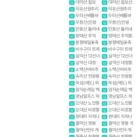
진달래
진달래
대야산.칠보
대야산.칠보산.
당
당
산.막장봉+장성봉
막장봉+장성봉
덕유산원추리
덕유산원추리
당
당
꽃 향적봉 야생화
꽃 향적봉 야생화
두타산베틀바
두타산베틀바
당
당
위.마천루협곡
위.마천루협곡
무등산(인왕
무등산(인왕
당
당
봉) 서석대
봉) 서석대
민둥산 돌리네
민둥산 돌리네
당
당
인스타그램 핫플
인스타그램 핫플레
방태산 주억
방태산 주억봉.
당
당
레이스
이스
봉. 적가리골
적가리골
봉평메밀꽃축
봉평메밀꽃축
당
당
제 태기산
제 태기산
비수구미 트레
비수구미 트레
당
당
킹 오지마을
킹 오지마을
설악산 12선녀
설악산 12선녀
당
당
탕계곡
탕계곡
설악산 대청
설악산 대청봉.
당
당
봉.귀때기청봉진
귀때기청봉진달래.
소백산비비추
소백산비비추
당
당
달래.흘림골 강원
흘림골 강원20대
꽃 비로봉 국망봉
꽃 비로봉 국망봉
속리산 천왕봉
속리산 천왕봉
20대명산
명산
당
당
야생화
야생화
국립공원
국립공원
쑥섬(애도) 외
쑥섬(애도) 외
당
당
나로도 봉래산
나로도 봉래산
암자순례길 백
암자순례길 백
당
당
담사 영시암 오세
담사 영시암 오세
영남알프스 하
영남알프스 하
당
당
암 내설악
암 내설악
늘억새길(신불산
늘억새길(신불산
오대산 노인봉
오대산 노인봉
당
당
영축산) 억새축제
영축산) 억새축제
소금강계곡
소금강계곡
오대산 비로봉
오대산 비로봉
당
당
선재길 강원20대
선재길 강원20대
원대리 자작나
원대리 자작나
당
당
명산
명산
무숲 속삭이는 자
무숲 속삭이는 자
월악산 영봉
월악산 영봉 국
당
당
작나무 숲
작나무 숲
국립공원
립공원
월악산만수계
월악산만수계
당
당
곡 포암산 만수봉
곡 포암산 만수봉
월출산 천황봉
월출산 천황봉