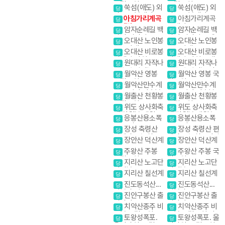
야생화
야생화
국립공원
국립공원
쑥섬(애도) 외
쑥섬(애도) 외
당
당
나로도 봉래산
나로도 봉래산
아침가리계곡
아침가리계곡
당
당
트레킹
트레킹
암자순례길 백
암자순례길 백
당
당
담사 영시암 오세
담사 영시암 오세
오대산 노인봉
오대산 노인봉
당
당
암 내설악
암 내설악
소금강계곡
소금강계곡
오대산 비로봉
오대산 비로봉
당
당
선재길 강원20대
선재길 강원20대
원대리 자작나
원대리 자작나
당
당
명산
명산
무숲 속삭이는 자
무숲 속삭이는 자
월악산 영봉
월악산 영봉 국
당
당
작나무 숲
작나무 숲
국립공원
립공원
월악산만수계
월악산만수계
당
당
곡 포암산 만수봉
곡 포암산 만수봉
월출산 천황봉
월출산 천황봉
당
당
국립공원
국립공원
위도 상사화축
위도 상사화축
당
당
제.망월봉.대월습
제.망월봉.대월습
응봉산용소폭
응봉산용소폭
당
당
곡
곡
포 온정골
포 온정골
장성 축령산
장성 축령산 편
당
당
편백나무숲 치유
백나무숲 치유의길
장안산 덕산계
장안산 덕산계
당
당
의길
곡
곡
주왕산 주봉
주왕산 주봉 국
당
당
국립공원
립공원
지리산 노고단
지리산 노고단
당
당
반야봉
반야봉
지리산 칠선계
지리산 칠선계
당
당
곡
곡
진도동석산...
진도동석산...
당
당
암봉과 암릉의 골
암봉과 암릉의 골
진안구봉산 출
진안구봉산 출
당
당
산을 매력을 만끽
산을 매력을 만끽
렁다리
렁다리
치악산종주 비
치악산종주 비
하다
하다
당
당
로봉 국립공원 강
로봉 국립공원 강
토왕성폭포.
토왕성폭포. 울
당
당
원20대명산
원20대명산