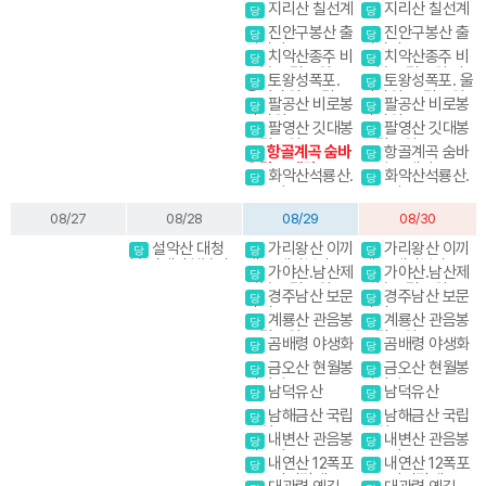
반야봉
반야봉
지리산 칠선계
지리산 칠선계
당
당
곡
곡
진안구봉산 출
진안구봉산 출
당
당
렁다리
렁다리
치악산종주 비
치악산종주 비
당
당
로봉 국립공원 강
로봉 국립공원 강
토왕성폭포.
토왕성폭포. 울
당
당
원20대명산
원20대명산
울산바위. 국립공
산바위. 국립공원
팔공산 비로봉
팔공산 비로봉
당
당
원 스탬프
스탬프
갓바위
갓바위
팔영산 깃대봉
팔영산 깃대봉
당
당
국립공원
국립공원
항골계곡 숨바
항골계곡 숨바
당
당
우길 트레킹
우길 트레킹
화악산석룡산.
화악산석룡산.
당
당
조무락골
조무락골
08/27
08/28
08/29
08/30
화
설악산 대청
가리왕산 이끼
가리왕산 이끼
당
당
당
봉.귀때기청봉진
계곡,케이블카(여
계곡,케이블카(여
가야산.남산제
가야산.남산제
당
당
달래.흘림골 강원
행코스)
행코스)
일봉 국립공원
일봉 국립공원
경주남산 보문
경주남산 보문
20대명산
당
당
단지
단지
계룡산 관음봉
계룡산 관음봉
당
당
국립공원
국립공원
곰배령 야생화
곰배령 야생화
당
당
금오산 현월봉
금오산 현월봉
당
당
약사암
약사암
남덕유산
남덕유산
당
당
남해금산 국립
남해금산 국립
당
당
공원
공원
내변산 관음봉
내변산 관음봉
당
당
내소사
내소사
내연산 12폭포
내연산 12폭포
당
당
소금강전망대
소금강전망대