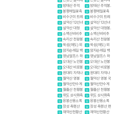
당
당
인스타그램 핫플
인스타그램 핫플레
방태산 주억
방태산 주억봉.
당
당
레이스
이스
봉. 적가리골
적가리골
봉평메밀꽃축
봉평메밀꽃축
당
당
제 태기산
제 태기산
비수구미 트레
비수구미 트레
당
당
킹 오지마을
킹 오지마을
설악산 12선녀
설악산 12선녀
당
당
탕계곡
탕계곡
설악산 대청
설악산 대청봉.
당
당
봉.귀때기청봉진
귀때기청봉진달래.
소백산비비추
소백산비비추
당
당
달래.흘림골 강원
흘림골 강원20대
꽃 비로봉 국망봉
꽃 비로봉 국망봉
속리산 천왕봉
속리산 천왕봉
20대명산
명산
당
당
야생화
야생화
국립공원
국립공원
쑥섬(애도) 외
쑥섬(애도) 외
당
당
나로도 봉래산
나로도 봉래산
암자순례길 백
암자순례길 백
당
당
담사 영시암 오세
담사 영시암 오세
영남알프스 하
영남알프스 하
당
당
암 내설악
암 내설악
늘억새길(신불산
늘억새길(신불산
오대산 노인봉
오대산 노인봉
당
당
영축산) 억새축제
영축산) 억새축제
소금강계곡
소금강계곡
오대산 비로봉
오대산 비로봉
당
당
선재길 강원20대
선재길 강원20대
원대리 자작나
원대리 자작나
당
당
명산
명산
무숲 속삭이는 자
무숲 속삭이는 자
월악산 영봉
월악산 영봉 국
당
당
작나무 숲
작나무 숲
국립공원
립공원
월악산만수계
월악산만수계
당
당
곡 포암산 만수봉
곡 포암산 만수봉
월출산 천황봉
월출산 천황봉
당
당
국립공원
국립공원
위도 상사화축
위도 상사화축
당
당
제.망월봉.대월습
제.망월봉.대월습
응봉산용소폭
응봉산용소폭
당
당
곡
곡
포 온정골
포 온정골
장성 축령산
장성 축령산 편
당
당
편백나무숲 치유
백나무숲 치유의길
재약산천황산
재약산천황산
당
당