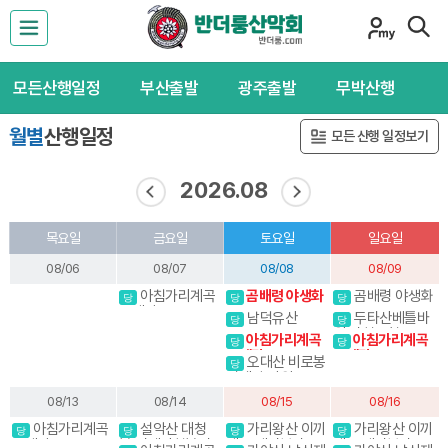
모든산행일정
부산출발
광주출발
무박산행
월별
산행일정
모든 산행 일정보기
2026.08
목요일
금요일
토요일
일요일
08/06
08/07
08/08
08/09
아침가리계곡
곰배령 야생화
곰배령 야생화
당
당
당
트레킹
남덕유산
두타산베틀바
당
당
위.마천루협곡
아침가리계곡
아침가리계곡
당
당
트레킹
트레킹
오대산 비로봉
당
선재길 강원20대
명산
08/13
08/14
08/15
08/16
화
아침가리계곡
설악산 대청
가리왕산 이끼
가리왕산 이끼
당
당
당
당
트레킹
봉.귀때기청봉진
계곡,케이블카(여
계곡,케이블카(여