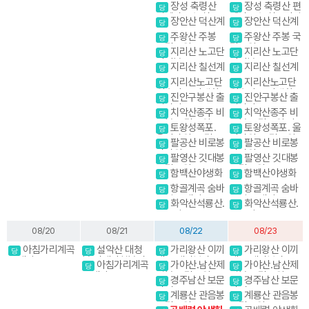
포 온정골
포 온정골
장성 축령산
장성 축령산 편
당
당
편백나무숲 치유
백나무숲 치유의길
장안산 덕산계
장안산 덕산계
당
당
의길
곡
곡
주왕산 주봉
주왕산 주봉 국
당
당
국립공원
립공원
지리산 노고단
지리산 노고단
당
당
반야봉
반야봉
지리산 칠선계
지리산 칠선계
당
당
곡
곡
지리산노고단
지리산노고단
당
당
원추리꽃 야생화
원추리꽃 야생화
진안구봉산 출
진안구봉산 출
당
당
렁다리
렁다리
치악산종주 비
치악산종주 비
당
당
로봉 국립공원 강
로봉 국립공원 강
토왕성폭포.
토왕성폭포. 울
당
당
원20대명산
원20대명산
울산바위. 국립공
산바위. 국립공원
팔공산 비로봉
팔공산 비로봉
당
당
원 스탬프
스탬프
갓바위
갓바위
팔영산 깃대봉
팔영산 깃대봉
당
당
국립공원
국립공원
함백산야생화
함백산야생화
당
당
항골계곡 숨바
항골계곡 숨바
당
당
우길 트레킹
우길 트레킹
화악산석룡산.
화악산석룡산.
당
당
조무락골
조무락골
08/20
08/21
08/22
08/23
화
아침가리계곡
설악산 대청
가리왕산 이끼
가리왕산 이끼
당
당
당
당
트레킹
봉.귀때기청봉진
계곡,케이블카(여
계곡,케이블카(여
아침가리계곡
가야산.남산제
가야산.남산제
당
당
당
달래.흘림골 강원
행코스)
행코스)
트레킹
일봉 국립공원
일봉 국립공원
경주남산 보문
경주남산 보문
20대명산
당
당
단지
단지
계룡산 관음봉
계룡산 관음봉
당
당
국립공원
국립공원