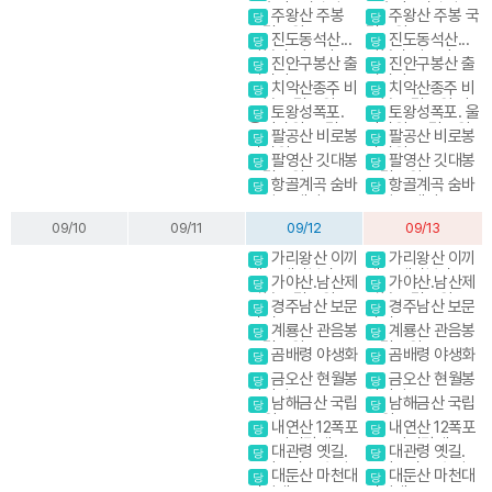
의길
표충사 (영남알프
표충사 (영남알프
주왕산 주봉
주왕산 주봉 국
당
당
스 억새)
스 억새)
국립공원
립공원
진도동석산...
진도동석산...
당
당
암봉과 암릉의 골
암봉과 암릉의 골
진안구봉산 출
진안구봉산 출
당
당
산을 매력을 만끽
산을 매력을 만끽
렁다리
렁다리
치악산종주 비
치악산종주 비
하다
하다
당
당
로봉 국립공원 강
로봉 국립공원 강
토왕성폭포.
토왕성폭포. 울
당
당
원20대명산
원20대명산
울산바위. 국립공
산바위. 국립공원
팔공산 비로봉
팔공산 비로봉
당
당
원 스탬프
스탬프
갓바위
갓바위
팔영산 깃대봉
팔영산 깃대봉
당
당
국립공원
국립공원
항골계곡 숨바
항골계곡 숨바
당
당
우길 트레킹
우길 트레킹
09/10
09/11
09/12
09/13
가리왕산 이끼
가리왕산 이끼
당
당
계곡,케이블카(여
계곡,케이블카(여
가야산.남산제
가야산.남산제
당
당
행코스)
행코스)
일봉 국립공원
일봉 국립공원
경주남산 보문
경주남산 보문
당
당
단지
단지
계룡산 관음봉
계룡산 관음봉
당
당
국립공원
국립공원
곰배령 야생화
곰배령 야생화
당
당
금오산 현월봉
금오산 현월봉
당
당
약사암
약사암
남해금산 국립
남해금산 국립
당
당
공원
공원
내연산 12폭포
내연산 12폭포
당
당
소금강전망대
소금강전망대
대관령 옛길.
대관령 옛길.
당
당
금강소나무 숲길
금강소나무 숲길
대둔산 마천대
대둔산 마천대
당
당