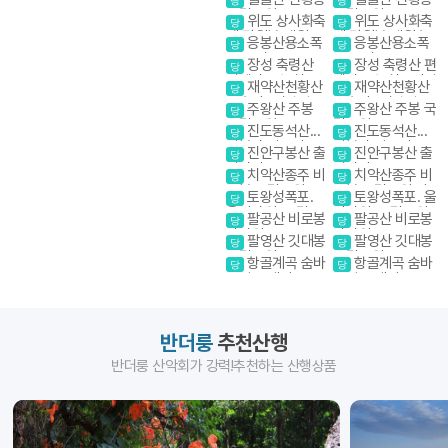
당
당
국립공원
국립공원
위도 상사화축
위도 상사화축
당
당
제.망월봉.대월습
제.망월봉.대월습
응봉산용소폭
응봉산용소폭
당
당
곡
곡
포 온정골
포 온정골
장성 축령산
장성 축령산 편
당
당
편백나무숲 치유
백나무숲 치유의길
재약산천황산
재약산천황산
당
당
의길
표충사 (영남알프
표충사 (영남알프
주왕산 주봉
주왕산 주봉 국
당
당
스 억새)
스 억새)
국립공원
립공원
진도동석산...
진도동석산...
당
당
암봉과 암릉의 골
암봉과 암릉의 골
진안구봉산 출
진안구봉산 출
당
당
산을 매력을 만끽
산을 매력을 만끽
렁다리
렁다리
치악산종주 비
치악산종주 비
하다
하다
당
당
로봉 국립공원 강
로봉 국립공원 강
토왕성폭포.
토왕성폭포. 울
당
당
원20대명산
원20대명산
울산바위. 국립공
산바위. 국립공원
팔공산 비로봉
팔공산 비로봉
당
당
원 스탬프
스탬프
갓바위
갓바위
팔영산 깃대봉
팔영산 깃대봉
당
당
국립공원
국립공원
항골계곡 숨바
항골계곡 숨바
당
당
우길 트레킹
우길 트레킹
반더룽
추천산행
반더룽 산악회가 강력!추천하는 산행상품