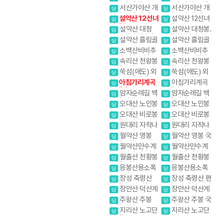
1일2산 강원20대
1일2산 강원20대
서산가야산 개
서산가야산 개
당
당
명산
명산
심사. 문수사 배롱
심사. 문수사 배롱
설악산 12선녀
설악산 12선녀
당
당
나무
나무
탕계곡
탕계곡
설악산 대청
설악산 대청봉.
당
당
봉.귀때기청봉진
귀때기청봉진달래.
설악산 흘림골
설악산 흘림골
당
당
달래.흘림골 강원
흘림골 강원20대
소백산비비추
소백산비비추
20대명산
명산
당
당
꽃 비로봉 국망봉
꽃 비로봉 국망봉
속리산 천왕봉
속리산 천왕봉
당
당
야생화
야생화
국립공원
국립공원
쑥섬(애도) 외
쑥섬(애도) 외
당
당
나로도 봉래산
나로도 봉래산
아침가리계곡
아침가리계곡
당
당
트레킹
트레킹
암자순례길 백
암자순례길 백
당
당
담사 영시암 오세
담사 영시암 오세
오대산 노인봉
오대산 노인봉
당
당
암 내설악
암 내설악
소금강계곡
소금강계곡
오대산 비로봉
오대산 비로봉
당
당
선재길 강원20대
선재길 강원20대
원대리 자작나
원대리 자작나
당
당
명산
명산
무숲 속삭이는 자
무숲 속삭이는 자
월악산 영봉
월악산 영봉 국
당
당
작나무 숲
작나무 숲
국립공원
립공원
월악산만수계
월악산만수계
당
당
곡 포암산 만수봉
곡 포암산 만수봉
월출산 천황봉
월출산 천황봉
당
당
국립공원
국립공원
응봉산용소폭
응봉산용소폭
당
당
포 온정골
포 온정골
장성 축령산
장성 축령산 편
당
당
편백나무숲 치유
백나무숲 치유의길
장안산 덕산계
장안산 덕산계
당
당
의길
곡
곡
주왕산 주봉
주왕산 주봉 국
당
당
국립공원
립공원
지리산 노고단
지리산 노고단
당
당