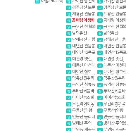
아침가리계곡
가야산.남산제
가야산.남산제
당
당
당
달래.흘림골 강원
행코스)
행코스)
트레킹
일봉 국립공원
일봉 국립공원
경주남산 보문
경주남산 보문
20대명산
당
당
단지
단지
계룡산 관음봉
계룡산 관음봉
당
당
국립공원
국립공원
곰배령 야생화
곰배령 야생화
당
당
금오산 현월봉
금오산 현월봉
당
당
약사암
약사암
남덕유산
남덕유산
당
당
남해금산 국립
남해금산 국립
당
당
공원
공원
내변산 관음봉
내변산 관음봉
당
당
내소사
내소사
내연산 12폭포
내연산 12폭포
당
당
소금강전망대
소금강전망대
대관령 옛길.
대관령 옛길.
당
당
금강소나무 숲길
금강소나무 숲길
대둔산 마천대
대둔산 마천대
당
당
진달래
진달래
대야산.칠보
대야산.칠보산.
당
당
산.막장봉+장성봉
막장봉+장성봉
덕유산원추리
덕유산원추리
당
당
꽃 향적봉 야생화
꽃 향적봉 야생화
동악산 청류동
동악산 청류동
당
당
계곡. 도림사
계곡. 도림사
두타산베틀바
두타산베틀바
당
당
위.마천루협곡
위.마천루협곡
마이산능소화
마이산능소화
당
당
탑사 암마이봉
탑사 암마이봉
무건리이끼폭
무건리이끼폭
당
당
포 추암촛대바위
포 추암촛대바위
무등산(인왕
무등산(인왕
당
당
봉) 서석대
봉) 서석대
민둥산 돌리네
민둥산 돌리네
당
당
인스타그램 핫플
인스타그램 핫플레
방태산 주억
방태산 주억봉.
당
당
레이스
이스
봉. 적가리골
적가리골
부연동 계곡트
부연동 계곡트
당
당